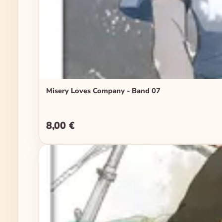
Misery Loves Company - Band 07
8,00 €
Regulärer Preis: