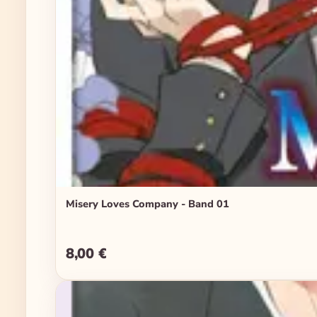
Misery Loves Company - Band 01
8,00 €
Regulärer Preis: