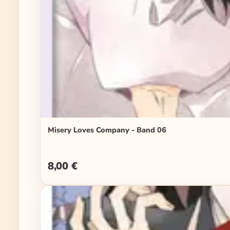
Misery Loves Company - Band 06
8,00 €
Regulärer Preis: