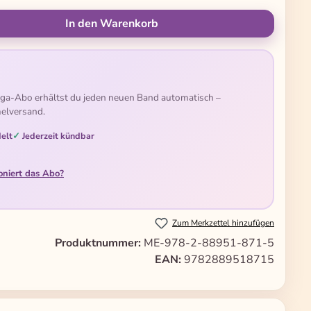
ünschten Wert ein oder benutze die Schal
In den Warenkorb
ga-Abo erhältst du jeden neuen Band automatisch –
elversand.
elt
Jederzeit kündbar
oniert das Abo?
Zum Merkzettel hinzufügen
Produktnummer:
ME-978-2-88951-871-5
EAN:
9782889518715