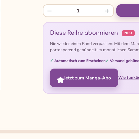
Produkt Anzahl: Gib den gew
Diese Reihe abonnieren
NEU
Nie wieder einen Band verpassen: Mit dem Man
portosparend gebündelt im monatlichen Samm
Automatisch zum Erscheinen
Versand gebünd
Jetzt zum Manga-Abo
Wie funkti