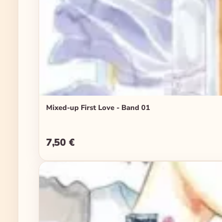
Mixed-up First Love - Band 01
7,50 €
Regulärer Preis: