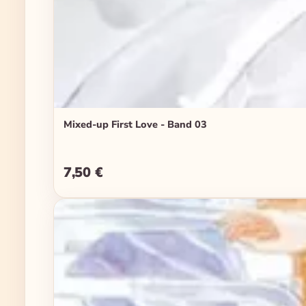
Mixed-up First Love - Band 03
7,50 €
Regulärer Preis: