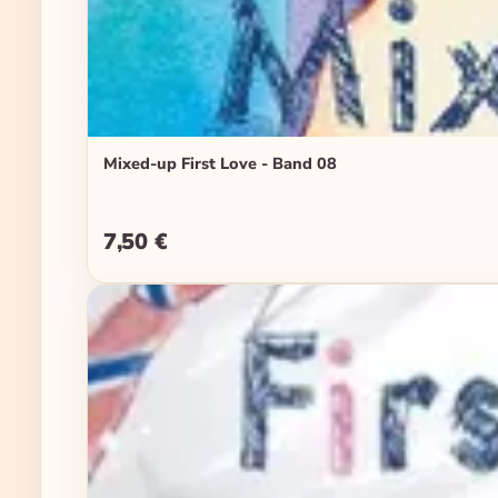
Mixed-up First Love - Band 08
7,50 €
Regulärer Preis: