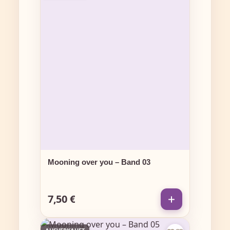
Mooning over you – Band 03
7,50 €
Regulärer Preis: