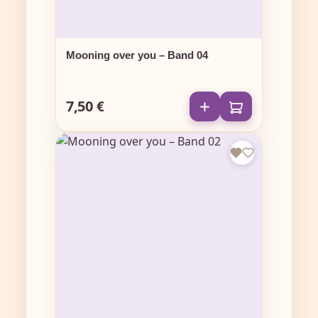
Mooning over you – Band 04
7,50 €
Regulärer Preis: