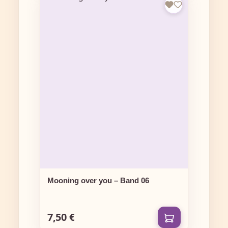
Mooning over you – Band 06
7,50 €
Regulärer Preis: