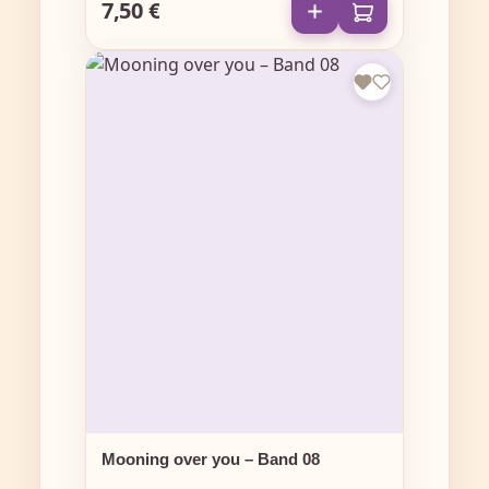
7,50 €
Regulärer Preis:
Mooning over you – Band 08