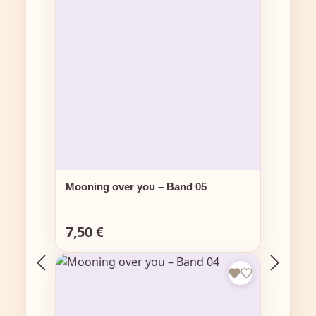
Mooning over you – Band 05
7,50 €
Regulärer Preis: