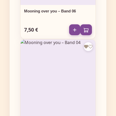
Mooning over you – Band 06
7,50 €
Regulärer Preis: