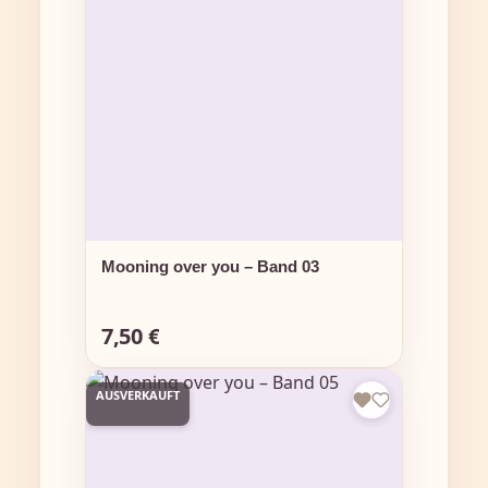
Mooning over you – Band 03
7,50 €
Regulärer Preis:
AUSVERKAUFT