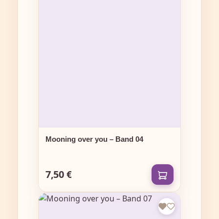
Mooning over you – Band 04
7,50 €
Regulärer Preis: