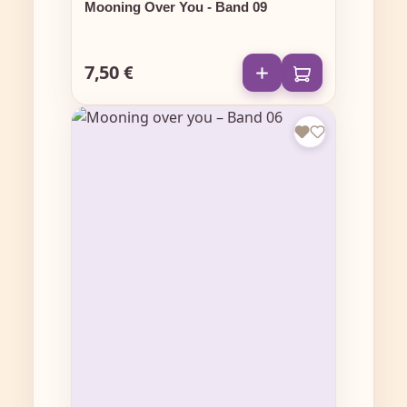
Mooning Over You - Band 09
7,50 €
Regulärer Preis: