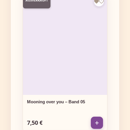
AUSVERKAUFT
Mooning over you – Band 05
7,50 €
Regulärer Preis: