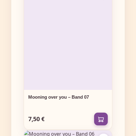
Mooning over you – Band 07
7,50 €
Regulärer Preis: