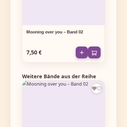
Mooning over you – Band 02
7,50 €
Regulärer Preis:
Produktgalerie überspringen
Weitere Bände aus der Reihe