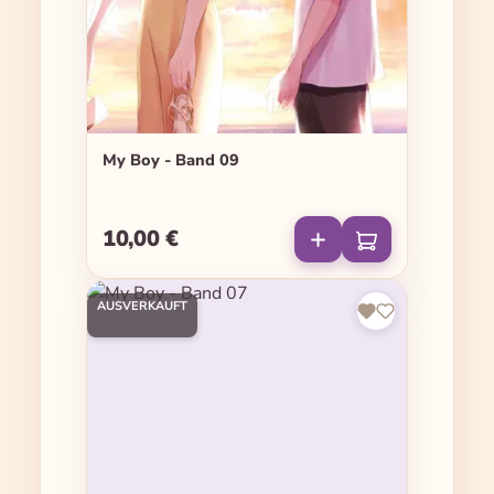
My Boy - Band 09
10,00 €
Regulärer Preis:
AUSVERKAUFT