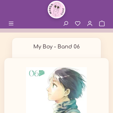
alt springen
My Boy - Band 06
Bildergalerie überspringen