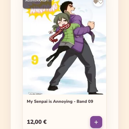
AUSVERKAUFT
My Senpai is Annoying - Band 09
12,00 €
Regulärer Preis: