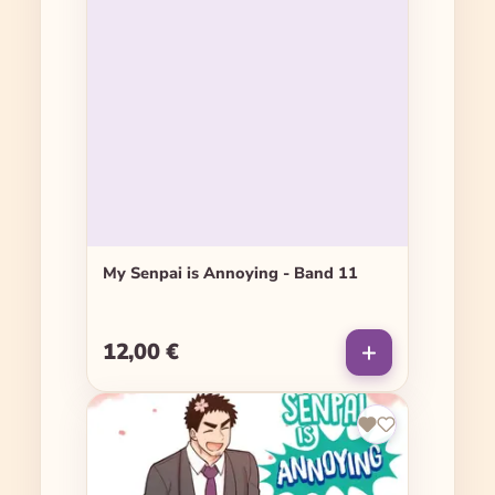
My Senpai is Annoying - Band 11
12,00 €
Regulärer Preis: