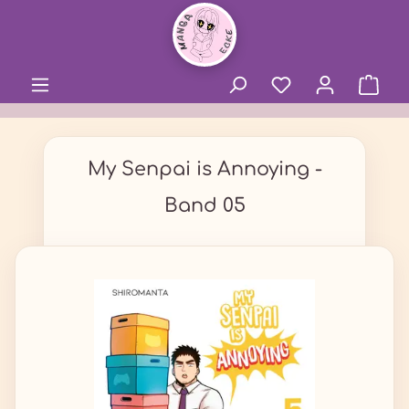
alt springen
My Senpai is Annoying -
Band 05
Bildergalerie überspringen