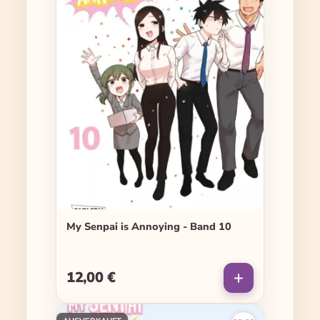
My Senpai is Annoying - Band 10
12,00 €
Regulärer Preis: