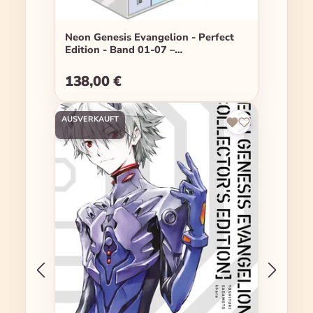
Neon Genesis Evangelion - Perfect
Edition - Band 01-07 –
Sammelschuber
138,00 €
Regulärer Preis:
AUSVERKAUFT