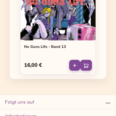
No Guns Life - Band 13
16,00 €
Regulärer Preis:
Folgt uns auf