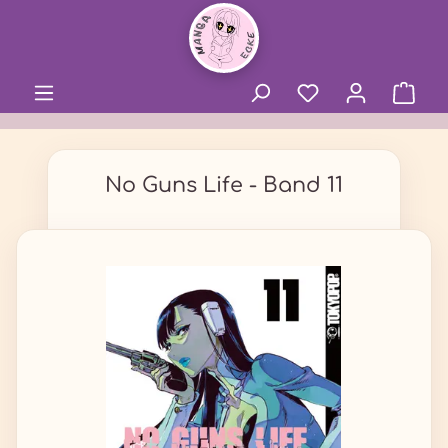
alt springen
No Guns Life - Band 11
Bildergalerie überspringen