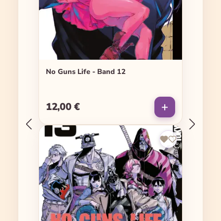
No Guns Life - Band 12
12,00 €
Regulärer Preis: