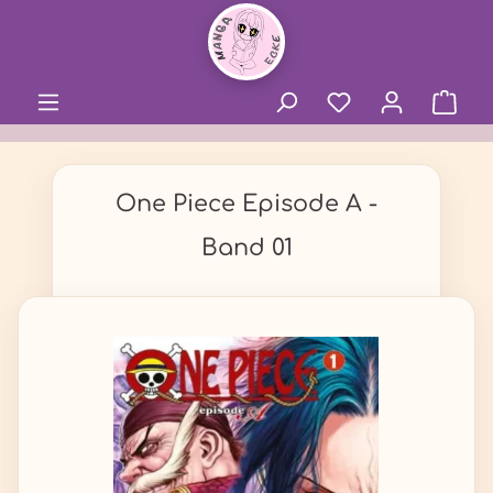
alt springen
One Piece Episode A -
Band 01
Bildergalerie überspringen