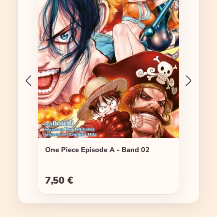
One Piece Episode A - Band 02
7,50 €
Regulärer Preis: