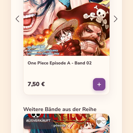
One Piece Episode A - Band 02
7,50 €
Regulärer Preis:
Produktgalerie überspringen
Weitere Bände aus der Reihe
AUSVERKAUFT