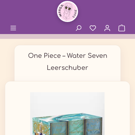
alt springen
One Piece – Water Seven
Leerschuber
Bildergalerie überspringen