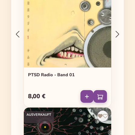
PTSD Radio - Band 01
8,00 €
Regulärer Preis:
AUSVERKAUFT