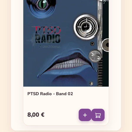
PTSD Radio - Band 02
8,00 €
Regulärer Preis: