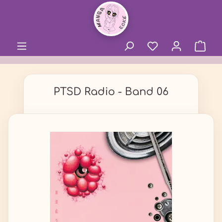
alt springen
PTSD Radio - Band 06
Bildergalerie überspringen