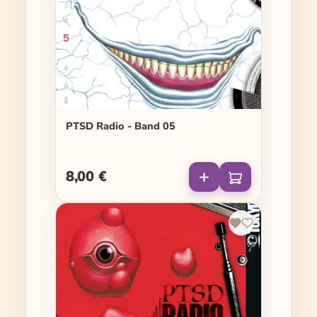
PTSD Radio - Band 05
8,00 €
Regulärer Preis: