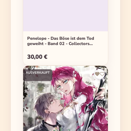
Penelope - Das Böse ist dem Tod
geweiht - Band 02 - Collectors
Edition
30,00 €
Regulärer Preis:
AUSVERKAUFT