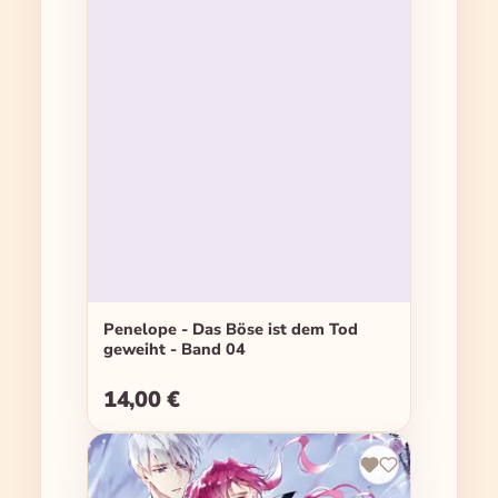
Penelope - Das Böse ist dem Tod
geweiht - Band 04
14,00 €
Regulärer Preis: