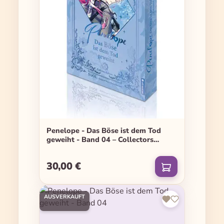
Penelope - Das Böse ist dem Tod
geweiht - Band 04 – Collectors
Edition
30,00 €
Regulärer Preis:
AUSVERKAUFT