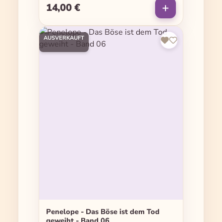
14,00 €
Regulärer Preis:
AUSVERKAUFT
Penelope - Das Böse ist dem Tod
geweiht - Band 06