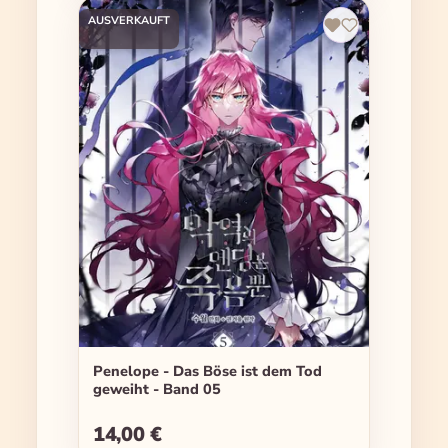
AUSVERKAUFT
Penelope - Das Böse ist dem Tod
geweiht - Band 05
14,00 €
Regulärer Preis: