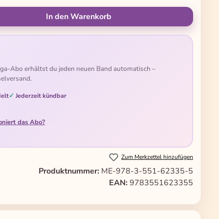
ünschten Wert ein oder benutze die Schal
In den Warenkorb
ga-Abo erhältst du jeden neuen Band automatisch –
elversand.
elt
Jederzeit kündbar
oniert das Abo?
Zum Merkzettel hinzufügen
Produktnummer:
ME-978-3-551-62335-5
EAN:
9783551623355