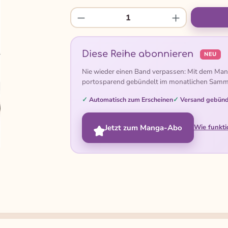
Produkt Anzahl: Gib den gew
Diese Reihe abonnieren
NEU
Nie wieder einen Band verpassen: Mit dem Man
portosparend gebündelt im monatlichen Samm
Automatisch zum Erscheinen
Versand gebünd
Jetzt zum Manga-Abo
Wie funkti