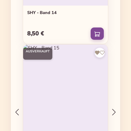
SHY - Band 14
8,50 €
Regulärer Preis:
AUSVERKAUFT