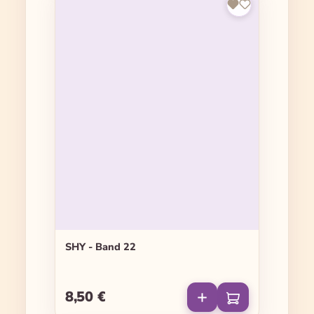
SHY - Band 22
8,50 €
Regulärer Preis: