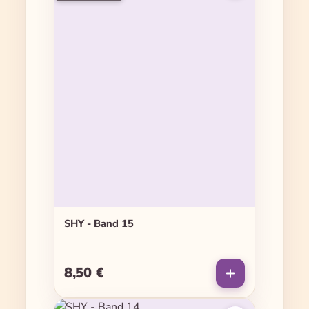
SHY - Band 15
8,50 €
Regulärer Preis: