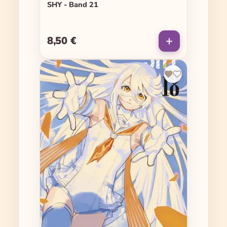
SHY - Band 21
8,50 €
Regulärer Preis: