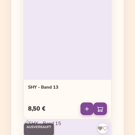
SHY - Band 13
8,50 €
Regulärer Preis:
AUSVERKAUFT