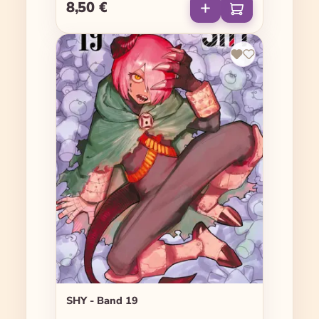
8,50 €
Regulärer Preis:
SHY - Band 19