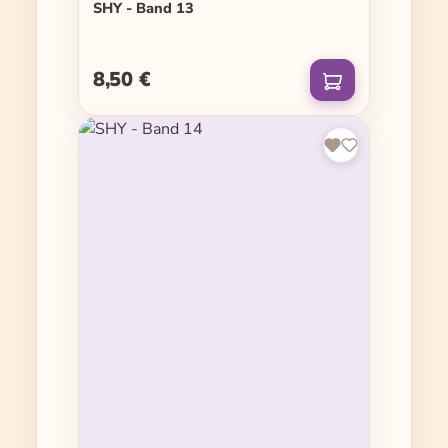
SHY - Band 13
8,50 €
Regulärer Preis: