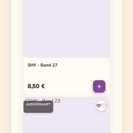
SHY - Band 27
8,50 €
Regulärer Preis:
AUSVERKAUFT