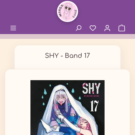
alt springen
SHY - Band 17
Bildergalerie überspringen