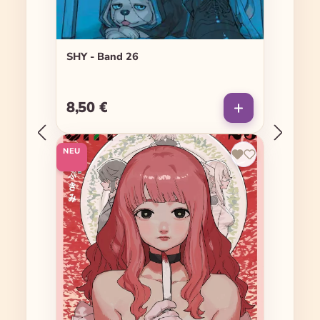
SHY - Band 26
8,50 €
Regulärer Preis:
NEU