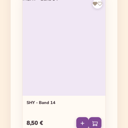
SHY - Band 14
8,50 €
Regulärer Preis: