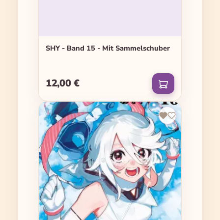
SHY - Band 15 - Mit Sammelschuber
12,00 €
Regulärer Preis: