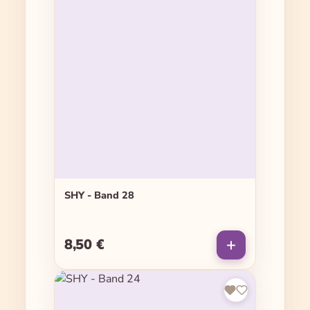
SHY - Band 28
8,50 €
Regulärer Preis: