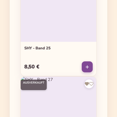
SHY - Band 25
8,50 €
Regulärer Preis:
AUSVERKAUFT