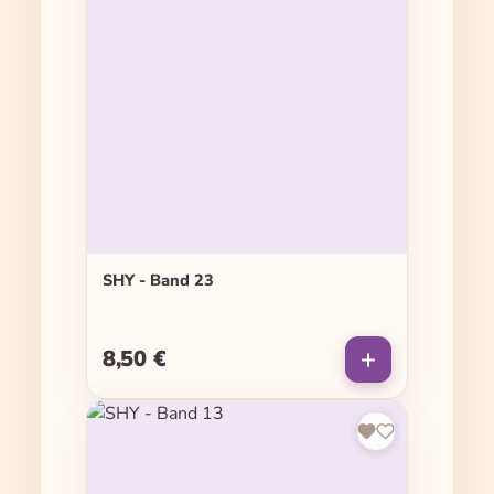
SHY - Band 23
8,50 €
Regulärer Preis: