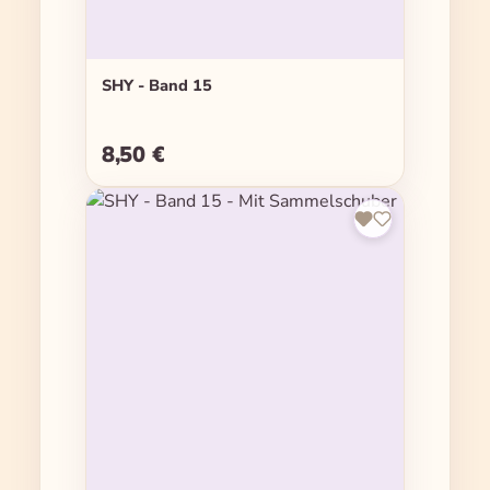
SHY - Band 15
8,50 €
Regulärer Preis: