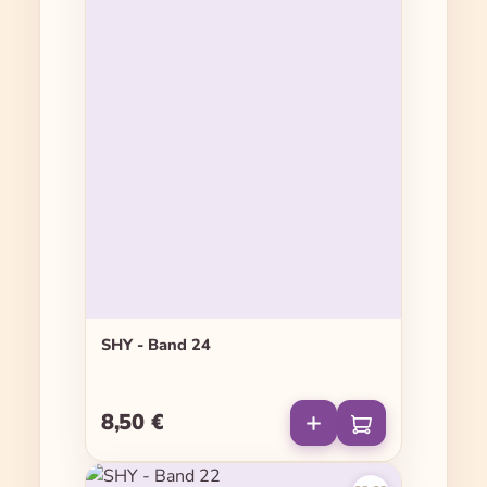
SHY - Band 24
8,50 €
Regulärer Preis: