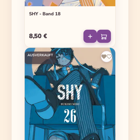
SHY - Band 18
8,50 €
Regulärer Preis:
AUSVERKAUFT