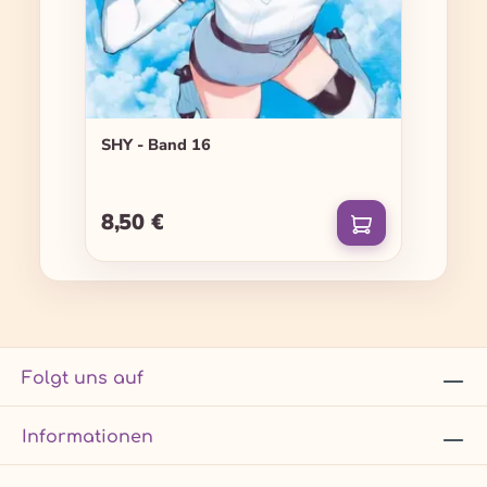
SHY - Band 16
8,50 €
Regulärer Preis:
Folgt uns auf
Informationen