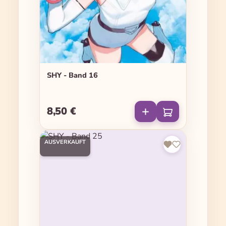
SHY - Band 16
8,50 €
Regulärer Preis:
AUSVERKAUFT