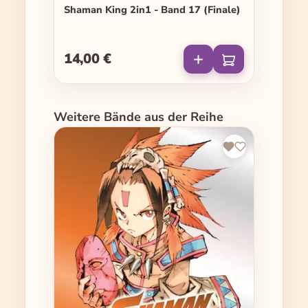
Shaman King 2in1 - Band 17 (Finale)
14,00 €
Regulärer Preis:
Produktgalerie überspringen
Weitere Bände aus der Reihe