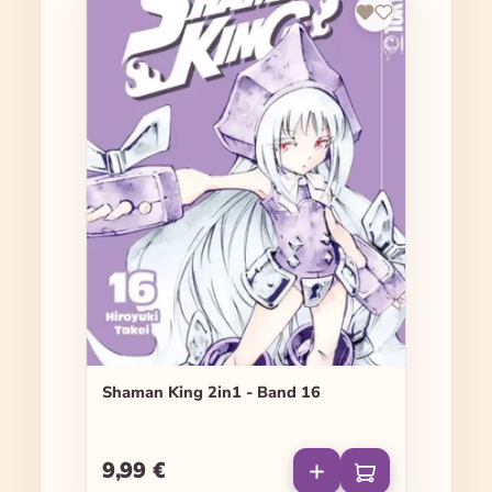
Shaman King 2in1 - Band 16
9,99 €
Regulärer Preis: