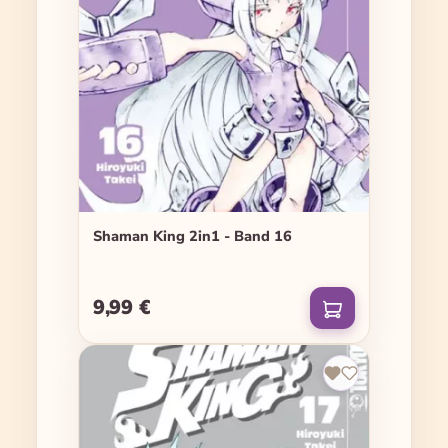
Shaman King 2in1 - Band 16
9,99 €
Regulärer Preis: