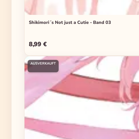
Shikimori´s Not just a Cutie - Band 03
8,99 €
Regulärer Preis:
AUSVERKAUFT