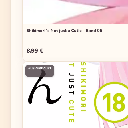
Shikimori´s Not just a Cutie - Band 05
8,99 €
Regulärer Preis:
AUSVERKAUFT