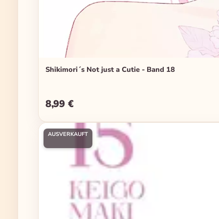
Shikimori´s Not just a Cutie - Band 18
8,99 €
Regulärer Preis:
AUSVERKAUFT