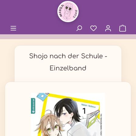
alt springen
Shojo nach der Schule -
Einzelband
Bildergalerie überspringen