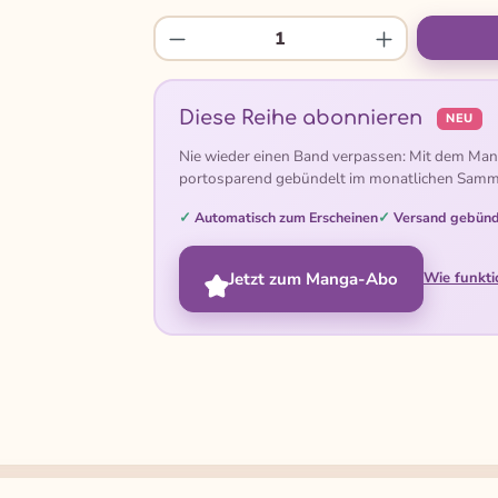
Produkt Anzahl: Gib den gew
Diese Reihe abonnieren
NEU
Nie wieder einen Band verpassen: Mit dem Man
portosparend gebündelt im monatlichen Samm
Automatisch zum Erscheinen
Versand gebünd
Jetzt zum Manga-Abo
Wie funkti