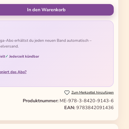
ünschten Wert ein oder benutze die Schal
In den Warenkorb
ga-Abo erhältst du jeden neuen Band automatisch –
elversand.
elt
Jederzeit kündbar
oniert das Abo?
Zum Merkzettel hinzufügen
Produktnummer:
ME-978-3-8420-9143-6
EAN:
9783842091436