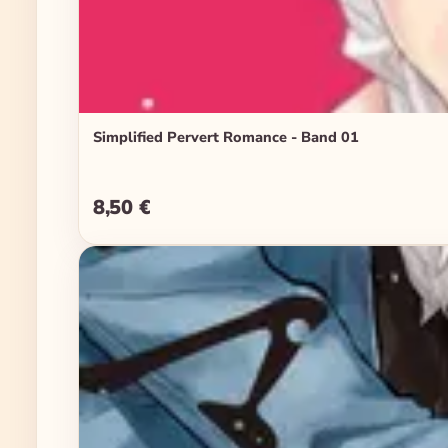
Simplified Pervert Romance - Band 01
8,50 €
Regulärer Preis: