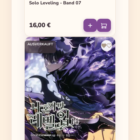
Solo Leveling - Band 07
16,00 €
Regulärer Preis:
AUSVERKAUFT