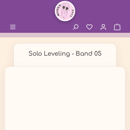
alt springen
Solo Leveling - Band 05
Bildergalerie überspringen