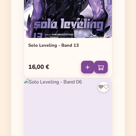
Solo Leveling - Band 13
16,00 €
Regulärer Preis: