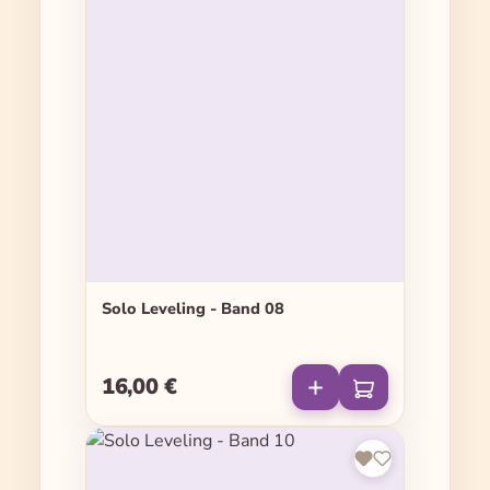
Solo Leveling - Band 08
16,00 €
Regulärer Preis: