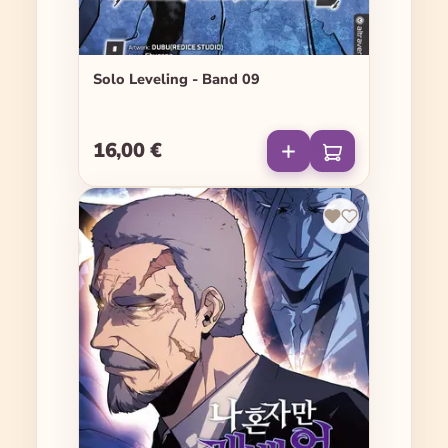
Solo Leveling - Band 09
16,00 €
Regulärer Preis: