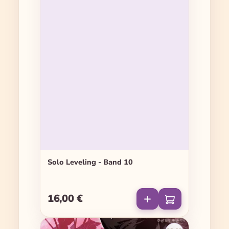
Solo Leveling - Band 10
16,00 €
Regulärer Preis: