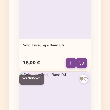
Solo Leveling - Band 06
16,00 €
Regulärer Preis:
AUSVERKAUFT