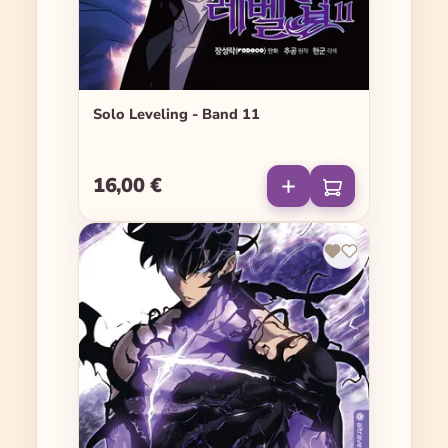
Solo Leveling - Band 11
16,00 €
Regulärer Preis: