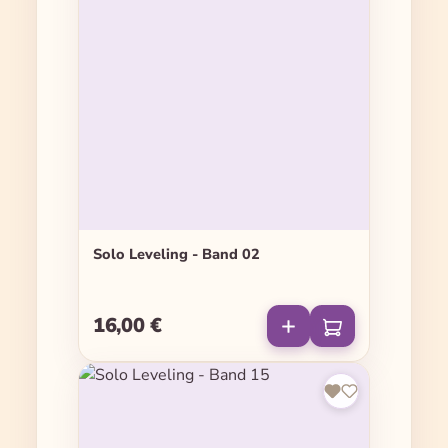
Solo Leveling - Band 02
16,00 €
Regulärer Preis: