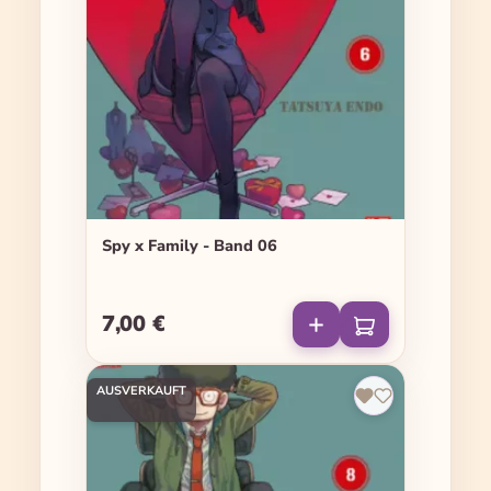
Spy x Family - Band 06
7,00 €
Regulärer Preis:
AUSVERKAUFT