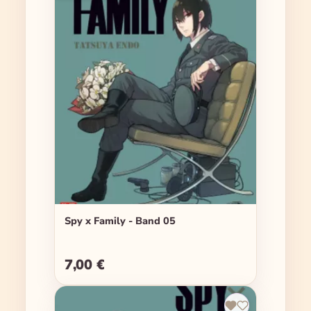
Spy x Family - Band 05
7,00 €
Regulärer Preis: