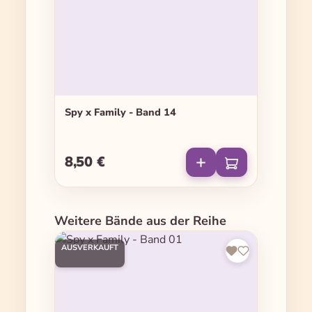
Spy x Family - Band 14
8,50 €
Regulärer Preis:
Produktgalerie überspringen
Weitere Bände aus der Reihe
AUSVERKAUFT