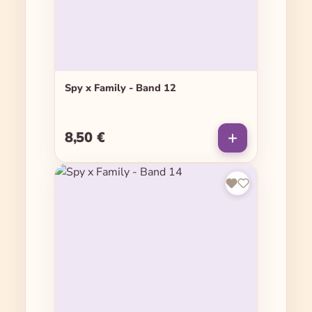
Spy x Family - Band 12
8,50 €
Regulärer Preis: