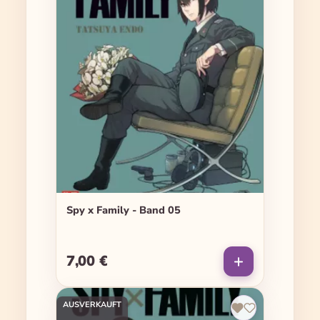
Spy x Family - Band 05
7,00 €
Regulärer Preis:
AUSVERKAUFT