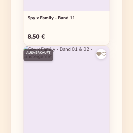
Spy x Family - Band 11
8,50 €
Regulärer Preis:
AUSVERKAUFT