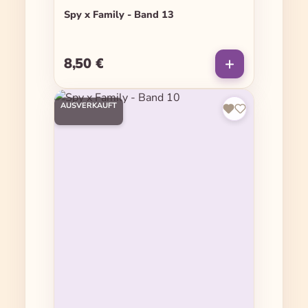
Spy x Family - Band 13
8,50 €
Regulärer Preis:
AUSVERKAUFT