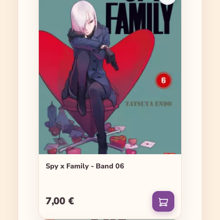
Spy x Family - Band 06
7,00 €
Regulärer Preis: