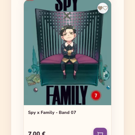
Spy x Family - Band 07
7,00 €
Regulärer Preis: