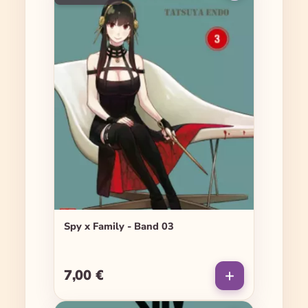
Spy x Family - Band 03
7,00 €
Regulärer Preis: