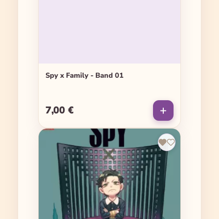
Spy x Family - Band 01
7,00 €
Regulärer Preis: