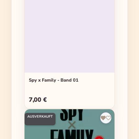
Spy x Family - Band 01
7,00 €
Regulärer Preis:
AUSVERKAUFT