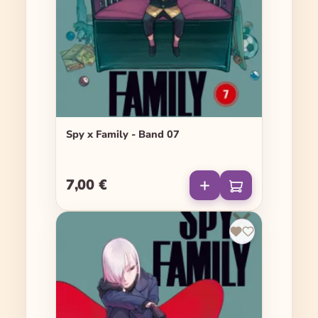
Spy x Family - Band 07
7,00 €
Regulärer Preis: