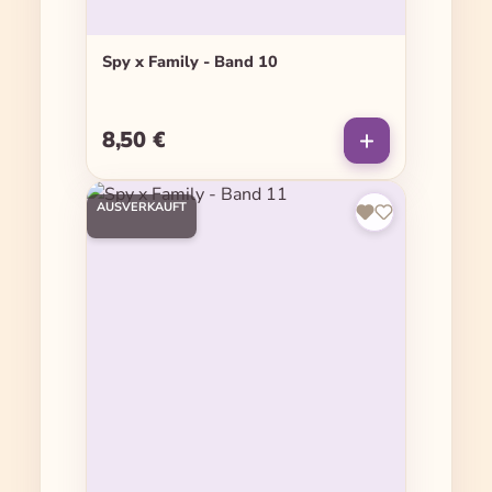
Spy x Family - Band 10
8,50 €
Regulärer Preis:
AUSVERKAUFT