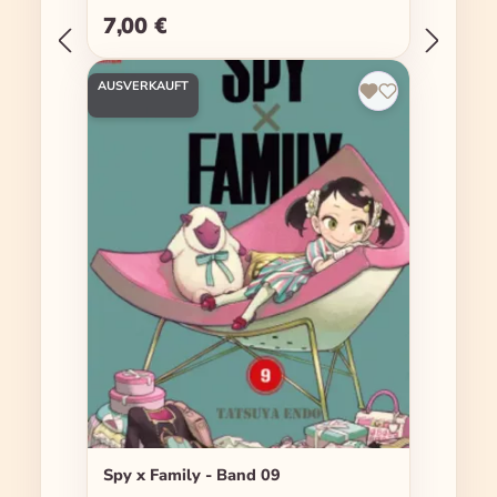
7,00 €
Regulärer Preis:
AUSVERKAUFT
Spy x Family - Band 09