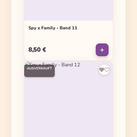
Spy x Family - Band 11
8,50 €
Regulärer Preis:
AUSVERKAUFT