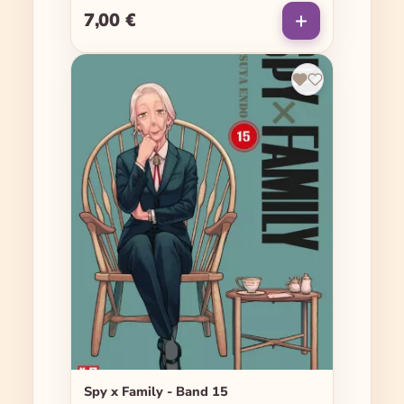
7,00 €
Regulärer Preis:
Spy x Family - Band 15