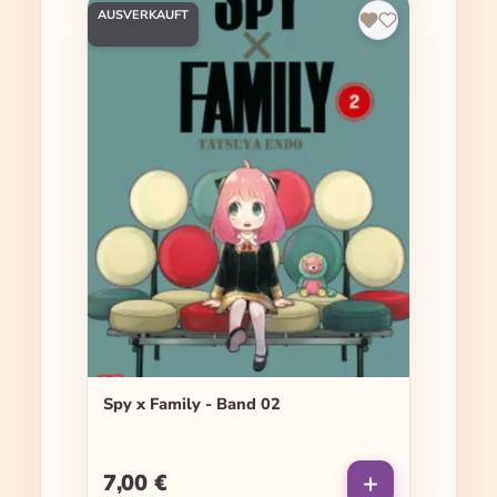
AUSVERKAUFT
Spy x Family - Band 02
7,00 €
Regulärer Preis: