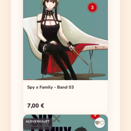
Spy x Family - Band 03
7,00 €
Regulärer Preis:
AUSVERKAUFT