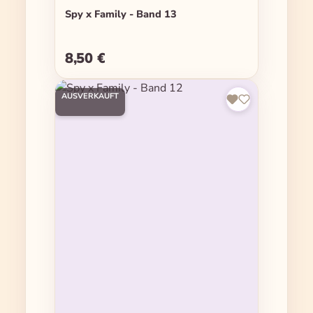
Spy x Family - Band 13
8,50 €
Regulärer Preis:
AUSVERKAUFT