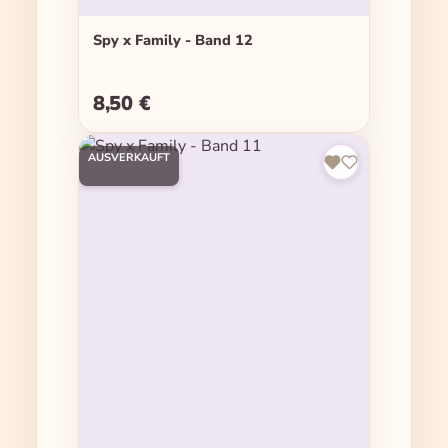
Spy x Family - Band 12
8,50 €
Regulärer Preis:
AUSVERKAUFT