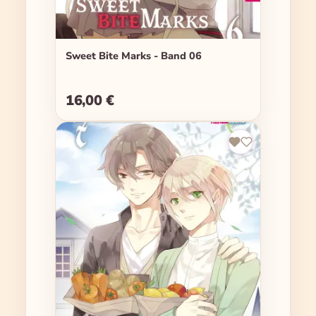
Sweet Bite Marks - Band 06
16,00 €
Regulärer Preis: