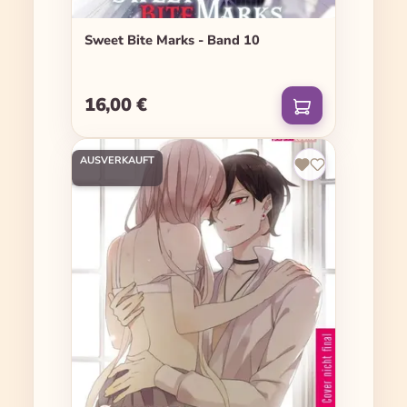
Sweet Bite Marks - Band 10
16,00 €
Regulärer Preis:
AUSVERKAUFT