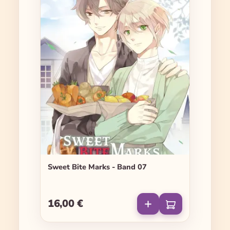
Sweet Bite Marks - Band 07
16,00 €
Regulärer Preis: