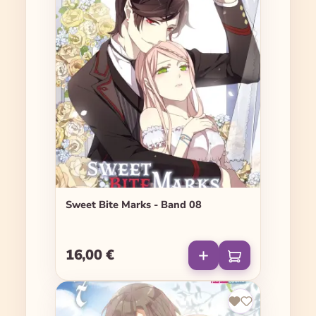
Sweet Bite Marks - Band 08
16,00 €
Regulärer Preis: