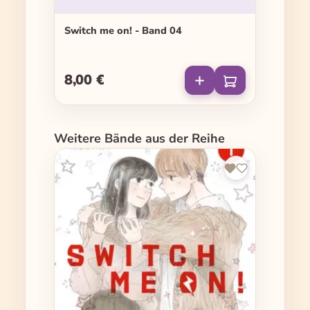
Switch me on! - Band 04
8,00 €
Regulärer Preis:
Produktgalerie überspringen
Weitere Bände aus der Reihe