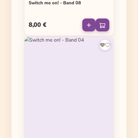
Switch me on! - Band 08
8,00 €
Regulärer Preis: