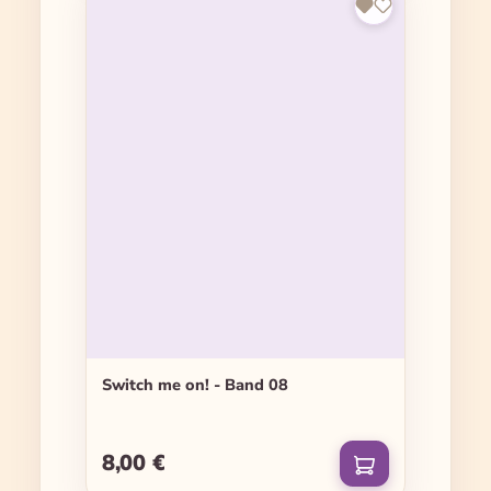
Switch me on! - Band 08
8,00 €
Regulärer Preis: