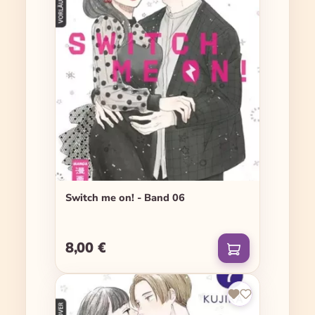
Switch me on! - Band 06
8,00 €
Regulärer Preis: