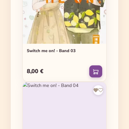
Switch me on! - Band 03
8,00 €
Regulärer Preis: