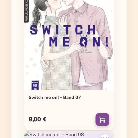
Switch me on! - Band 07
8,00 €
Regulärer Preis: