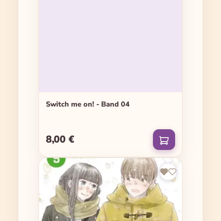
Switch me on! - Band 04
8,00 €
Regulärer Preis: