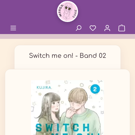
alt springen
Switch me on! - Band 02
Bildergalerie überspringen