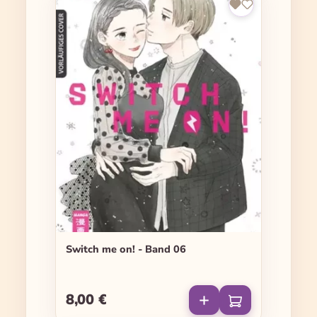
Switch me on! - Band 06
8,00 €
Regulärer Preis: