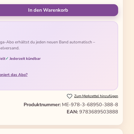
ünschten Wert ein oder benutze die Schal
In den Warenkorb
ga-Abo erhältst du jeden neuen Band automatisch –
elversand.
elt
Jederzeit kündbar
oniert das Abo?
Zum Merkzettel hinzufügen
Produktnummer:
ME-978-3-68950-388-8
EAN:
9783689503888