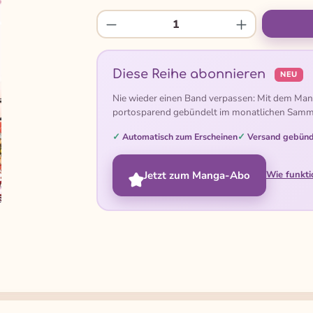
Produkt Anzahl: Gib den gew
Diese Reihe abonnieren
NEU
Nie wieder einen Band verpassen: Mit dem Man
portosparend gebündelt im monatlichen Samm
Automatisch zum Erscheinen
Versand gebünd
Jetzt zum Manga-Abo
Wie funkti