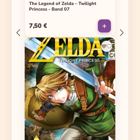
The Legend of Zelda – Twilight
Princess - Band 07
7,50 €
Regulärer Preis: