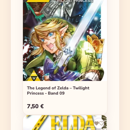
The Legend of Zelda – Twilight
Princess - Band 09
7,50 €
Regulärer Preis: