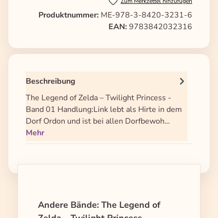
Zum Merkzettel hinzufügen
Produktnummer:
ME-978-3-8420-3231-6
EAN:
9783842032316
Beschreibung
The Legend of Zelda – Twilight Princess -
Band 01 Handlung:Link lebt als Hirte in dem
Dorf Ordon und ist bei allen Dorfbewoh…
Mehr
Produktgalerie überspringen
Andere Bände: The Legend of