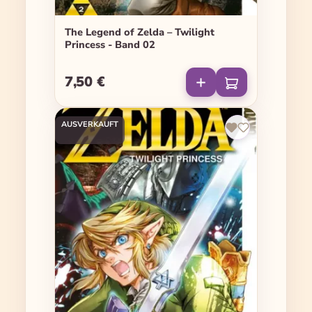
The Legend of Zelda – Twilight
Princess - Band 02
7,50 €
Regulärer Preis:
AUSVERKAUFT