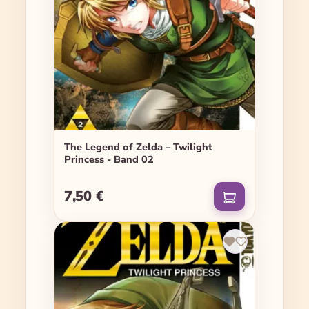
The Legend of Zelda – Twilight
Princess - Band 02
7,50 €
Regulärer Preis: