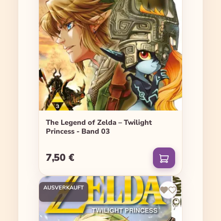
The Legend of Zelda – Twilight
Princess - Band 03
7,50 €
Regulärer Preis:
AUSVERKAUFT