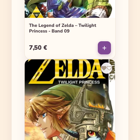
The Legend of Zelda – Twilight
Princess - Band 09
7,50 €
Regulärer Preis: