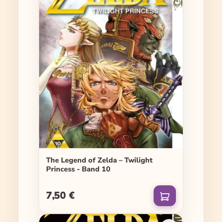
The Legend of Zelda – Twilight
Princess - Band 10
7,50 €
Regulärer Preis: