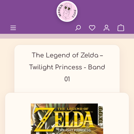
alt springen
The Legend of Zelda –
Twilight Princess - Band
01
Bildergalerie überspringen