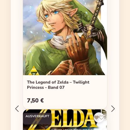
The Legend of Zelda – Twilight
Princess - Band 07
7,50 €
Regulärer Preis:
AUSVERKAUFT