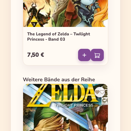
The Legend of Zelda – Twilight
Princess - Band 03
7,50 €
Regulärer Preis:
Produktgalerie überspringen
Weitere Bände aus der Reihe