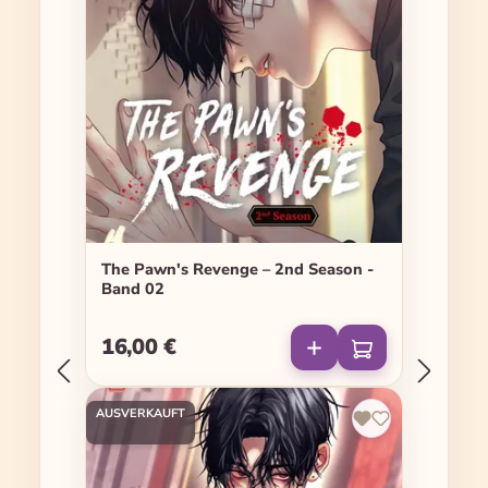
The Pawn's Revenge – 2nd Season -
Band 02
16,00 €
Regulärer Preis:
AUSVERKAUFT