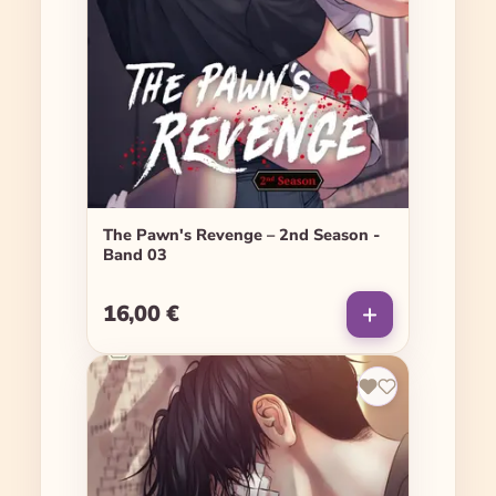
The Pawn's Revenge – 2nd Season -
Band 03
16,00 €
Regulärer Preis: