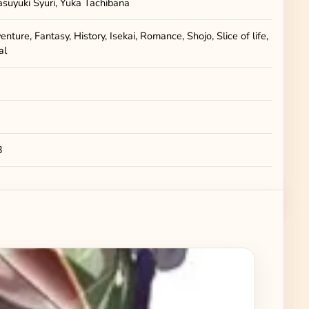
Yasuyuki Syuri, Yuka Tachibana
nture, Fantasy, History, Isekai, Romance, Shojo, Slice of life,
al
3