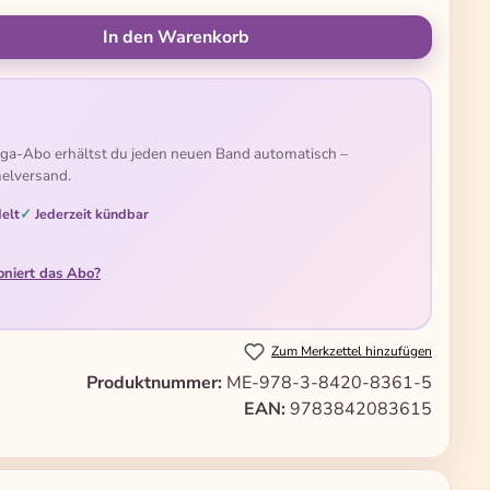
ünschten Wert ein oder benutze die Schal
In den Warenkorb
ga-Abo erhältst du jeden neuen Band automatisch –
elversand.
elt
Jederzeit kündbar
oniert das Abo?
Zum Merkzettel hinzufügen
Produktnummer:
ME-978-3-8420-8361-5
EAN:
9783842083615