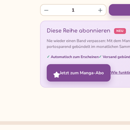
Produkt Anzahl: Gib den gew
Diese Reihe abonnieren
NEU
Nie wieder einen Band verpassen: Mit dem Man
portosparend gebündelt im monatlichen Samm
Automatisch zum Erscheinen
Versand gebünd
Jetzt zum Manga-Abo
Wie funkti