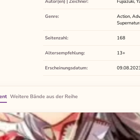
Autor(en) | Zeichner:
Fujiazuki, 
Genre:
Action, Adve
Supernatur
Seitenzahl:
168
Altersempfehlung:
13+
Erscheinungsdatum:
09.08.202
ent
Weitere Bände aus der Reihe