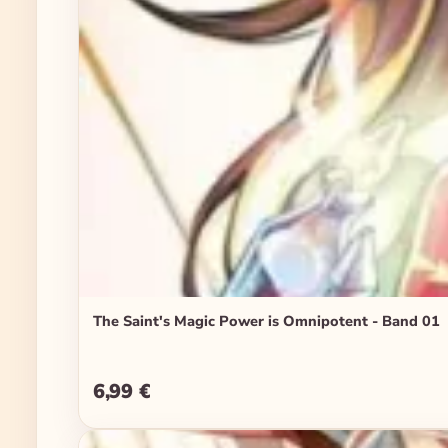
The Saint's Magic Power is Omnipotent - Band 01
6,99 €
Regulärer Preis: