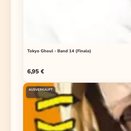
Tokyo Ghoul - Band 14 (Finale)
6,95 €
Regulärer Preis:
AUSVERKAUFT