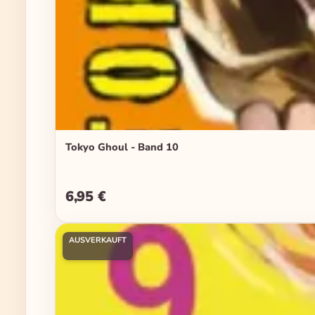
Tokyo Ghoul - Band 10
6,95 €
Regulärer Preis:
AUSVERKAUFT