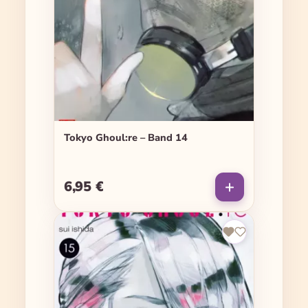
Tokyo Ghoul:re – Band 14
6,95 €
Regulärer Preis: