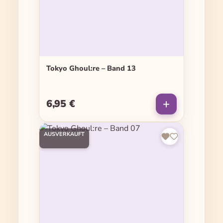
Tokyo Ghoul:re – Band 13
6,95 €
Regulärer Preis:
AUSVERKAUFT