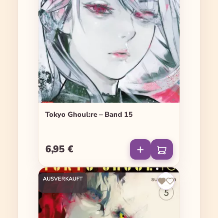
Tokyo Ghoul:re – Band 15
6,95 €
Regulärer Preis:
AUSVERKAUFT