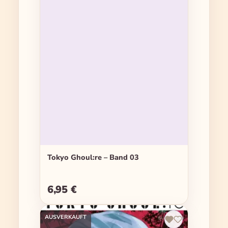
Tokyo Ghoul:re – Band 03
6,95 €
Regulärer Preis:
AUSVERKAUFT