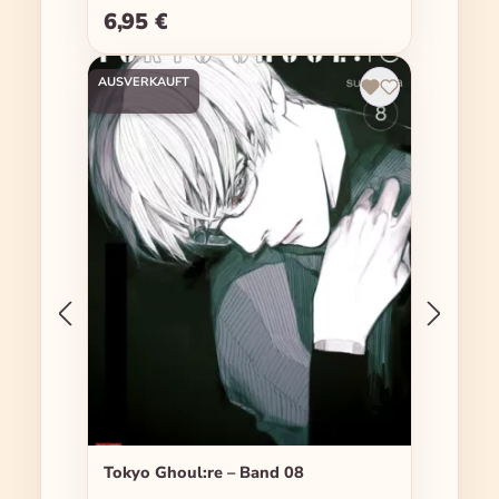
6,95 €
Regulärer Preis:
AUSVERKAUFT
Tokyo Ghoul:re – Band 08