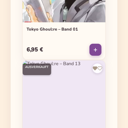
Tokyo Ghoul:re – Band 01
6,95 €
Regulärer Preis:
AUSVERKAUFT