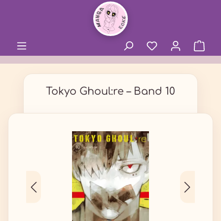
alt springen
Tokyo Ghoul:re – Band 10
Bildergalerie überspringen