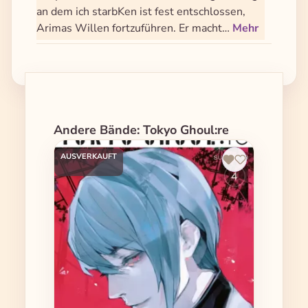
an dem ich starbKen ist fest entschlossen,
Arimas Willen fortzuführen. Er macht…
Mehr
Produktgalerie überspringen
Andere Bände: Tokyo Ghoul:re
AUSVERKAUFT