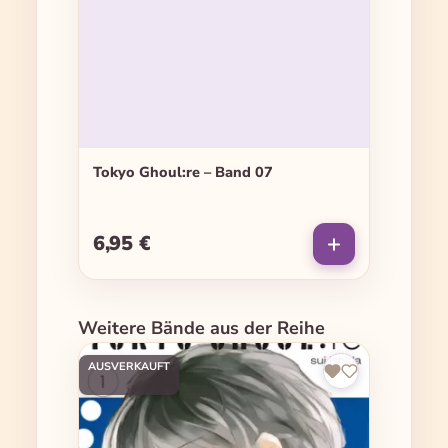
Tokyo Ghoul:re – Band 07
6,95 €
Regulärer Preis:
Produktgalerie überspringen
Weitere Bände aus der Reihe
AUSVERKAUFT