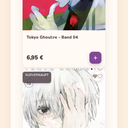
Tokyo Ghoul:re – Band 04
6,95 €
Regulärer Preis:
AUSVERKAUFT