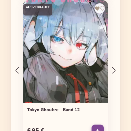
AUSVERKAUFT
Tokyo Ghoul:re – Band 12
6,95 €
Regulärer Preis: