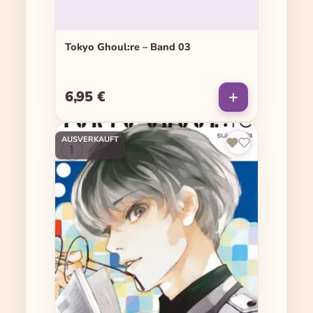
Tokyo Ghoul:re – Band 03
6,95 €
Regulärer Preis:
AUSVERKAUFT