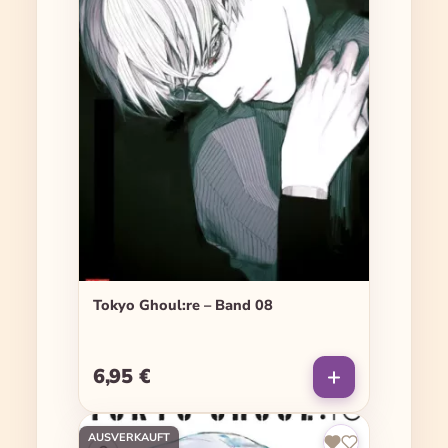
Tokyo Ghoul:re – Band 08
6,95 €
Regulärer Preis:
AUSVERKAUFT