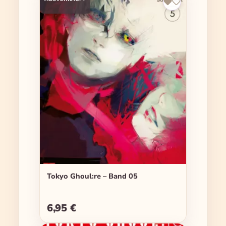
Tokyo Ghoul:re – Band 05
6,95 €
Regulärer Preis: