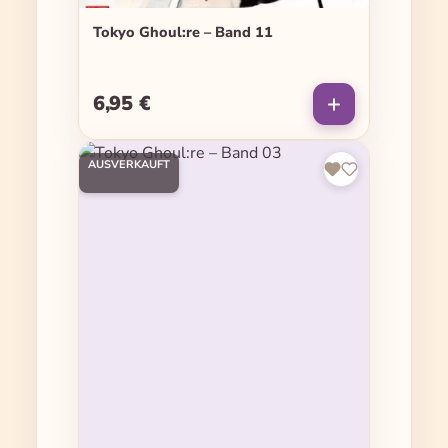
Tokyo Ghoul:re – Band 11
6,95 €
Regulärer Preis:
AUSVERKAUFT