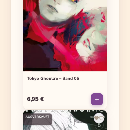
Tokyo Ghoul:re – Band 05
6,95 €
Regulärer Preis:
AUSVERKAUFT