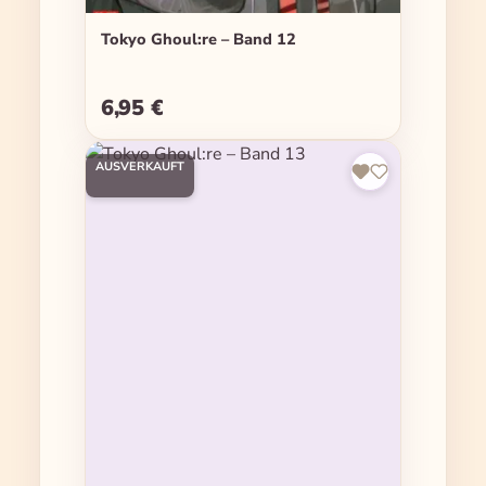
Tokyo Ghoul:re – Band 12
6,95 €
Regulärer Preis:
AUSVERKAUFT