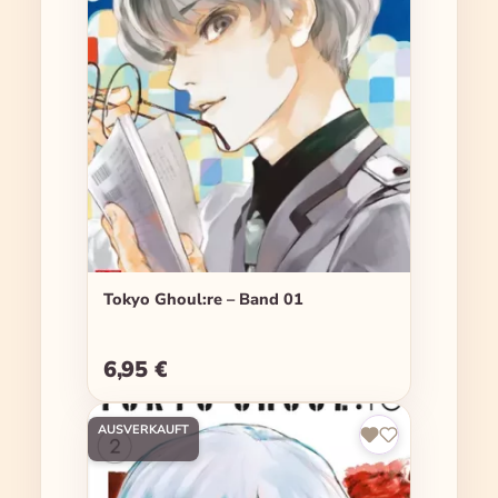
Tokyo Ghoul:re – Band 01
6,95 €
Regulärer Preis:
AUSVERKAUFT