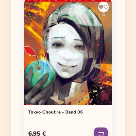
Tokyo Ghoul:re – Band 06
6,95 €
Regulärer Preis: