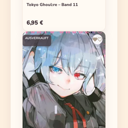
Tokyo Ghoul:re – Band 11
6,95 €
Regulärer Preis:
AUSVERKAUFT