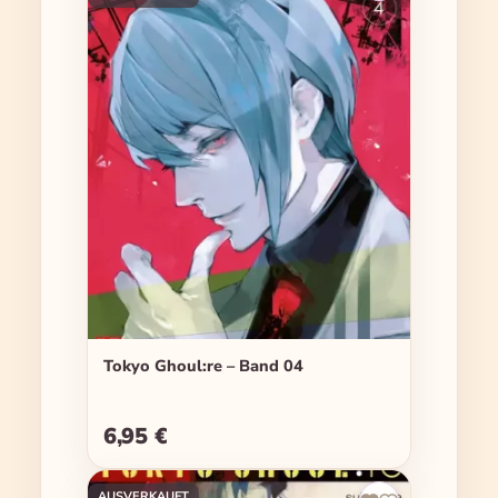
Tokyo Ghoul:re – Band 04
6,95 €
Regulärer Preis:
AUSVERKAUFT