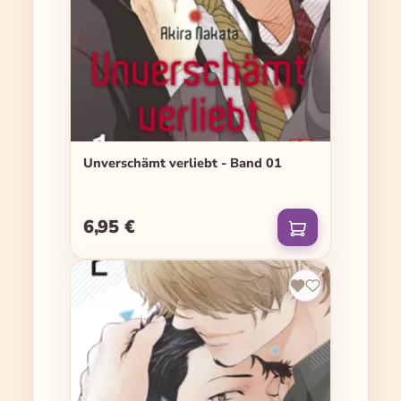
Unverschämt verliebt - Band 01
6,95 €
Regulärer Preis: