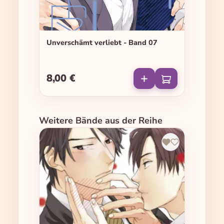
Unverschämt verliebt - Band 07
8,00 €
Regulärer Preis:
Produktgalerie überspringen
Weitere Bände aus der Reihe