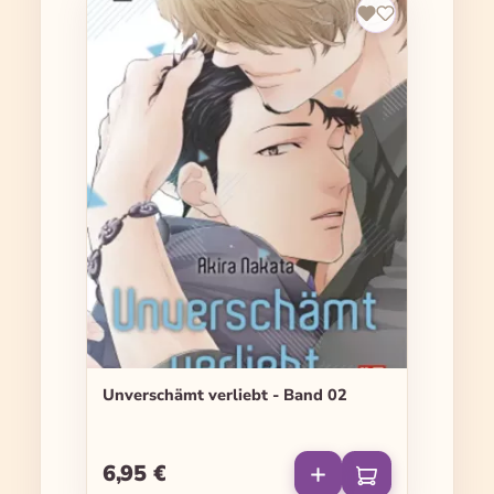
Unverschämt verliebt - Band 02
6,95 €
Regulärer Preis: