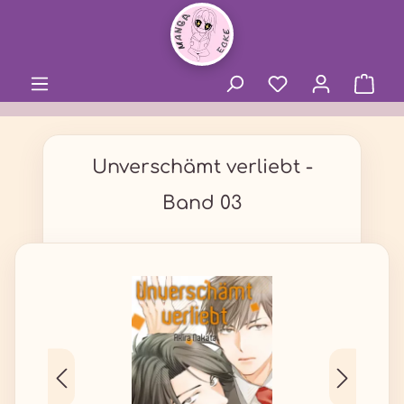
alt springen
Unverschämt verliebt -
Band 03
Bildergalerie überspringen