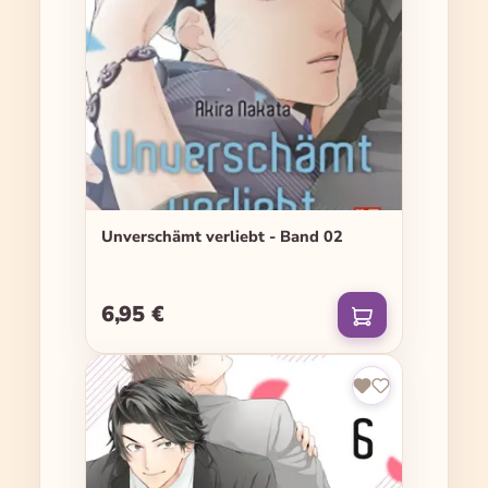
Unverschämt verliebt - Band 02
6,95 €
Regulärer Preis: