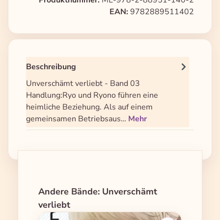
Produktnummer:
ME-978-2-88951-140-2
EAN:
9782889511402
Beschreibung
Unverschämt verliebt - Band 03
Handlung:Ryo und Ryono führen eine
heimliche Beziehung. Als auf einem
gemeinsamen Betriebsaus…
Mehr
Produktgalerie überspringen
Andere Bände: Unverschämt
verliebt