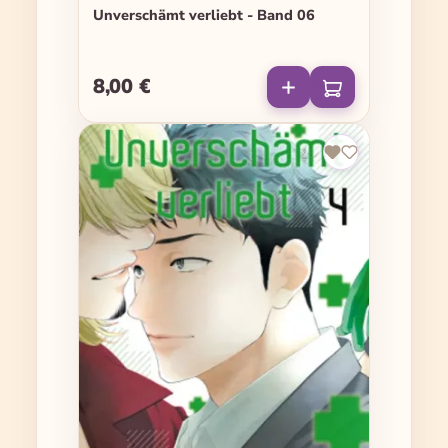
Unverschämt verliebt - Band 06
8,00 €
Regulärer Preis: