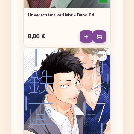
Unverschämt verliebt - Band 04
8,00 €
Regulärer Preis: