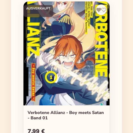
AUSVERKAUFT
Verbotene Allianz - Boy meets Satan
- Band 01
7,99 €
Regulärer Preis: