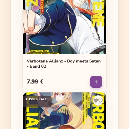
Verbotene Allianz - Boy meets Satan
- Band 02
7,99 €
Regulärer Preis:
AUSVERKAUFT