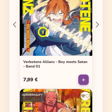
Verbotene Allianz - Boy meets Satan
- Band 01
7,99 €
Regulärer Preis:
AUSVERKAUFT