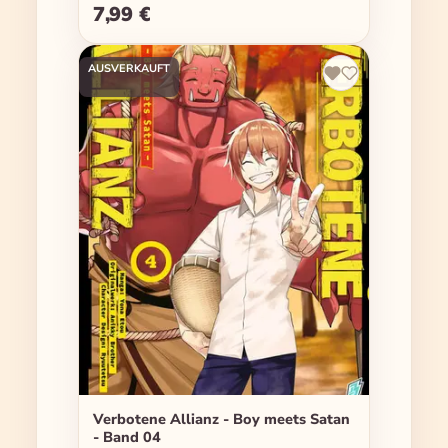
7,99 €
Regulärer Preis:
AUSVERKAUFT
Verbotene Allianz - Boy meets Satan
- Band 04