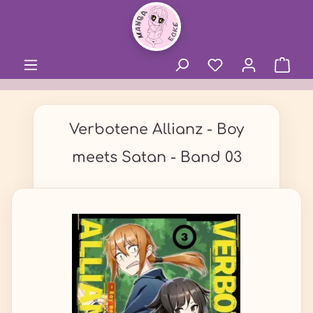
alt springen
Verbotene Allianz - Boy
meets Satan - Band 03
Bildergalerie überspringen