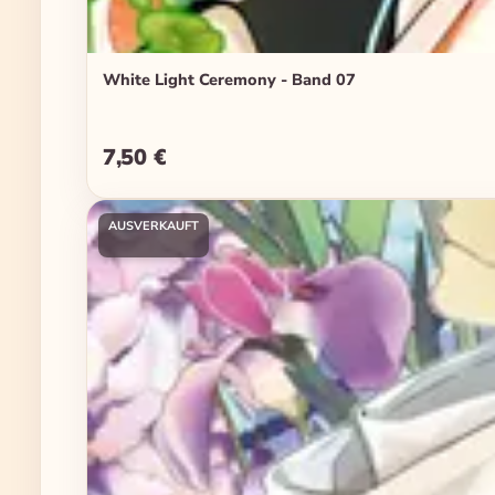
White Light Ceremony - Band 07
7,50 €
Regulärer Preis:
AUSVERKAUFT