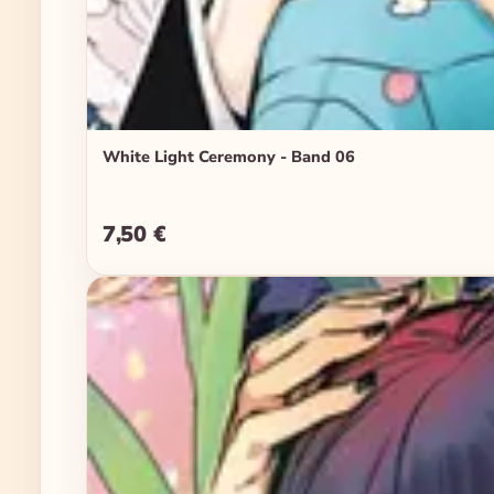
White Light Ceremony - Band 06
7,50 €
Regulärer Preis: