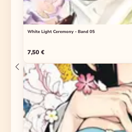
White Light Ceremony - Band 05
7,50 €
Regulärer Preis: