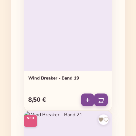
Wind Breaker - Band 19
8,50 €
Regulärer Preis:
NEU