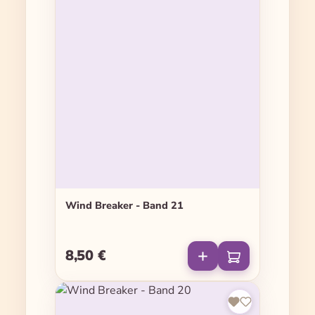
Wind Breaker - Band 21
8,50 €
Regulärer Preis: