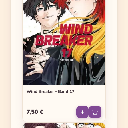
Wind Breaker - Band 17
7,50 €
Regulärer Preis: