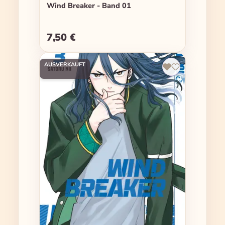
Wind Breaker - Band 01
7,50 €
Regulärer Preis:
AUSVERKAUFT