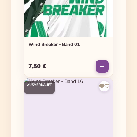
Wind Breaker - Band 01
7,50 €
Regulärer Preis:
AUSVERKAUFT