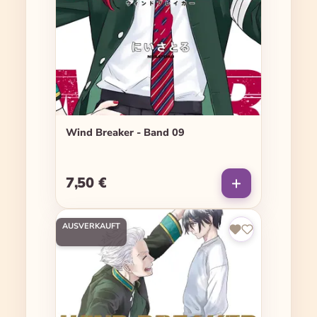
Wind Breaker - Band 09
7,50 €
Regulärer Preis:
AUSVERKAUFT