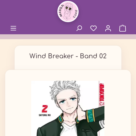
alt springen
Wind Breaker - Band 02
Bildergalerie überspringen