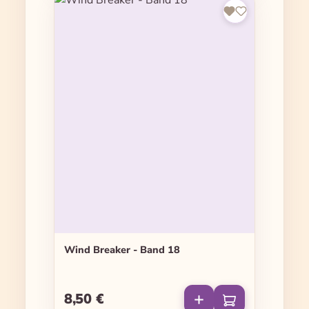
Wind Breaker - Band 18
8,50 €
Regulärer Preis: