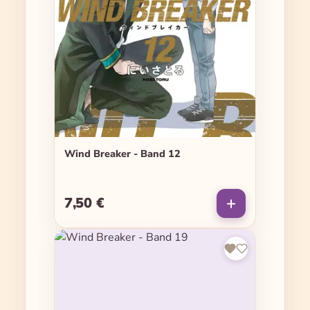
Wind Breaker - Band 12
7,50 €
Regulärer Preis: