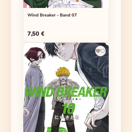
Wind Breaker - Band 07
7,50 €
Regulärer Preis: