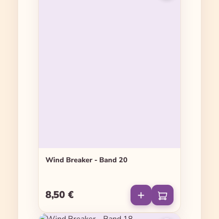
Wind Breaker - Band 20
8,50 €
Regulärer Preis: