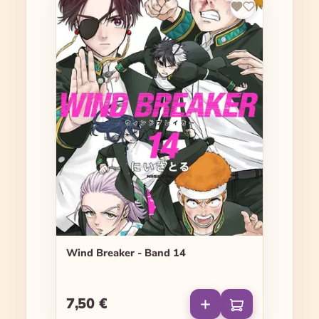
Wind Breaker - Band 14
7,50 €
Regulärer Preis: