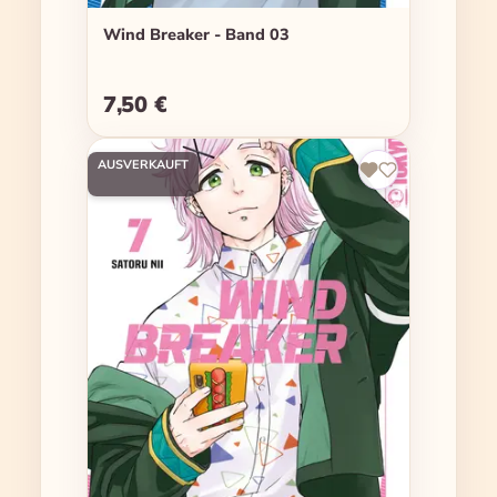
Wind Breaker - Band 03
7,50 €
Regulärer Preis:
AUSVERKAUFT