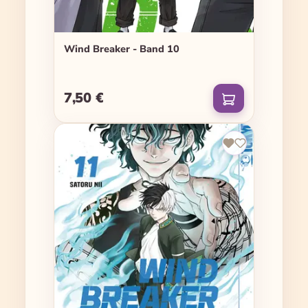
Wind Breaker - Band 10
7,50 €
Regulärer Preis: