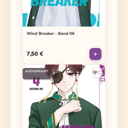
Wind Breaker - Band 06
7,50 €
Regulärer Preis:
AUSVERKAUFT