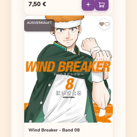
7,50 €
Regulärer Preis:
AUSVERKAUFT
Wind Breaker - Band 08