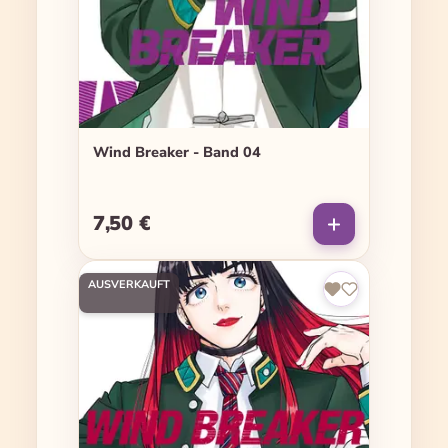
Wind Breaker - Band 04
7,50 €
Regulärer Preis:
AUSVERKAUFT