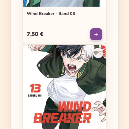
Wind Breaker - Band 03
7,50 €
Regulärer Preis: