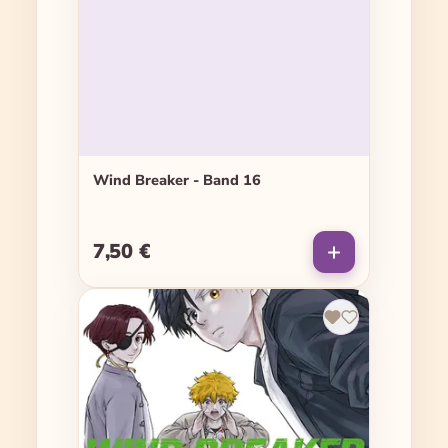
Wind Breaker - Band 16
7,50 €
Regulärer Preis: