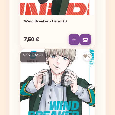
Wind Breaker - Band 13
7,50 €
Regulärer Preis:
AUSVERKAUFT