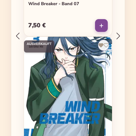
Wind Breaker - Band 07
7,50 €
Regulärer Preis:
AUSVERKAUFT