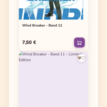
Wind Breaker - Band 11
7,50 €
Regulärer Preis: