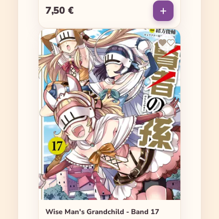
7,50 €
Regulärer Preis:
Wise Man's Grandchild - Band 17