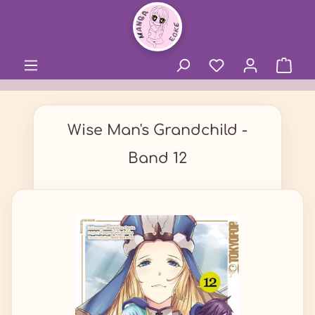
alt springen
Wise Man's Grandchild -
Band 12
Bildergalerie überspringen