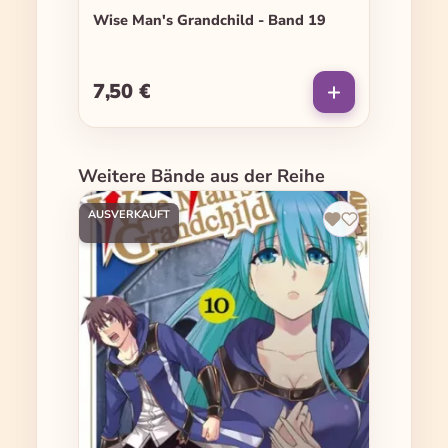
Wise Man's Grandchild - Band 19
7,50 €
Regulärer Preis:
Produktgalerie überspringen
Weitere Bände aus der Reihe
AUSVERKAUFT