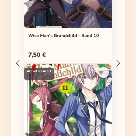
Wise Man's Grandchild - Band 10
7,50 €
Regulärer Preis:
AUSVERKAUFT