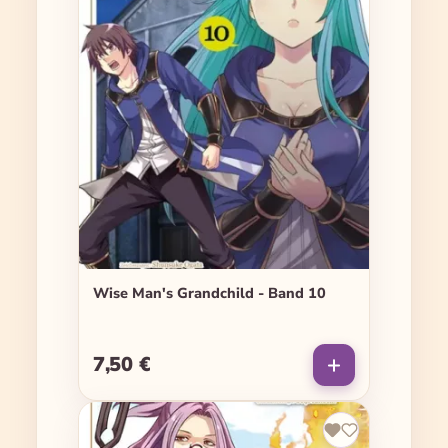
Wise Man's Grandchild - Band 10
7,50 €
Regulärer Preis: