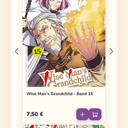
Wise Man's Grandchild - Band 15
7,50 €
Regulärer Preis: