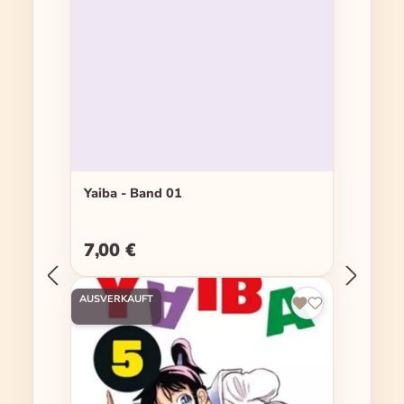
Yaiba - Band 01
7,00 €
Regulärer Preis:
AUSVERKAUFT