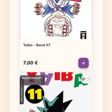
Yaiba - Band 07
7,00 €
Regulärer Preis:
AUSVERKAUFT