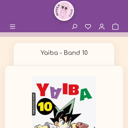
alt springen
Yaiba - Band 10
Bildergalerie überspringen