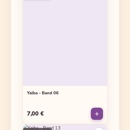
Yaiba - Band 06
7,00 €
Regulärer Preis: