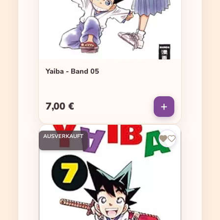
Yaiba - Band 05
7,00 €
Regulärer Preis:
AUSVERKAUFT