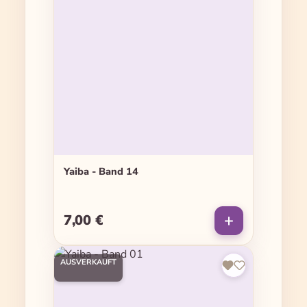
Yaiba - Band 14
7,00 €
Regulärer Preis:
AUSVERKAUFT