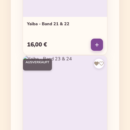
Yaiba - Band 21 & 22
16,00 €
Regulärer Preis:
AUSVERKAUFT