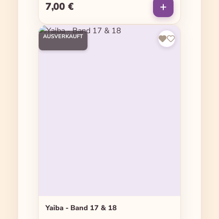
7,00 €
Regulärer Preis:
AUSVERKAUFT
Yaiba - Band 17 & 18