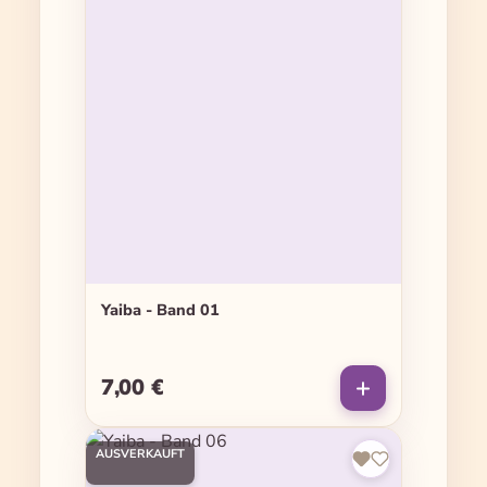
Yaiba - Band 01
7,00 €
Regulärer Preis:
AUSVERKAUFT