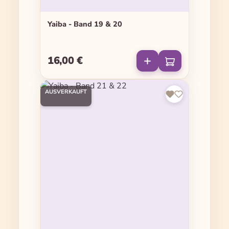
Yaiba - Band 19 & 20
16,00 €
Regulärer Preis:
AUSVERKAUFT