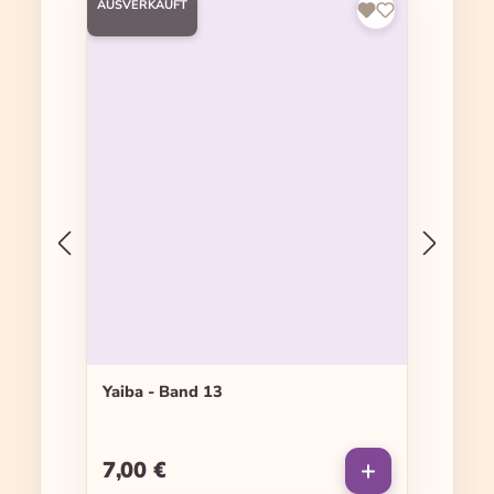
AUSVERKAUFT
Yaiba - Band 13
7,00 €
Regulärer Preis: