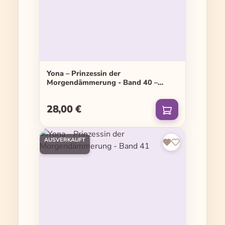
Yona – Prinzessin der
Morgendämmerung - Band 40 –
Limited Edition
28,00 €
Regulärer Preis:
AUSVERKAUFT