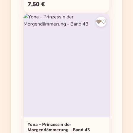
7,50 €
Regulärer Preis:
Yona – Prinzessin der
Morgendämmerung - Band 43