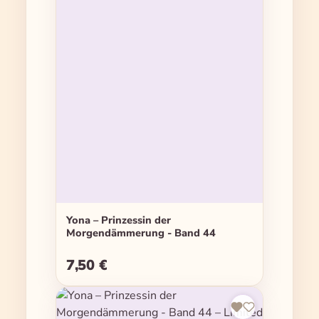
Yona – Prinzessin der
Morgendämmerung - Band 44
7,50 €
Regulärer Preis: