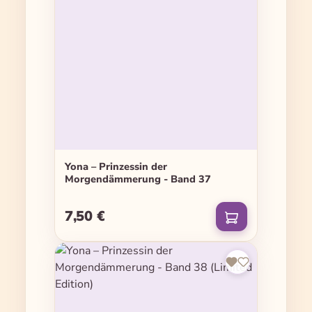
Yona – Prinzessin der
Morgendämmerung - Band 37
7,50 €
Regulärer Preis: