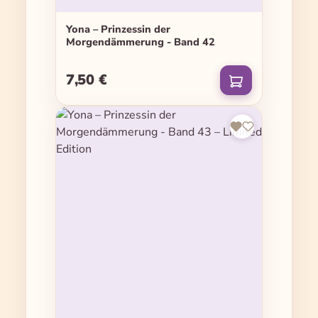
Yona – Prinzessin der
Morgendämmerung - Band 42
7,50 €
Regulärer Preis: