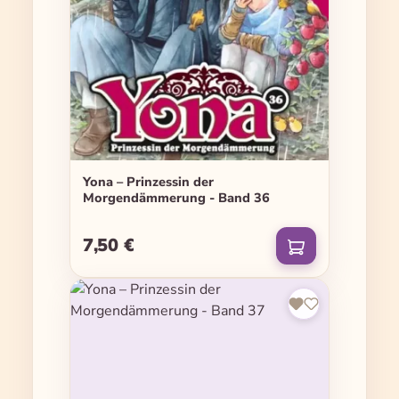
Yona – Prinzessin der
Morgendämmerung - Band 36
7,50 €
Regulärer Preis: