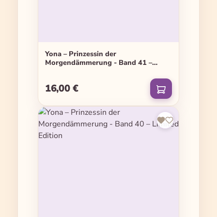
Yona – Prinzessin der
Morgendämmerung - Band 41 –
Limited Edition
16,00 €
Regulärer Preis: