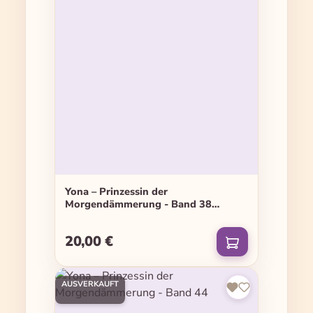
Yona – Prinzessin der
Morgendämmerung - Band 38
(Limited Edition)
20,00 €
Regulärer Preis:
AUSVERKAUFT