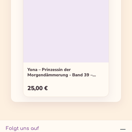
Yona – Prinzessin der
Morgendämmerung - Band 39 –
Limited Edition
25,00 €
Regulärer Preis:
Folgt uns auf