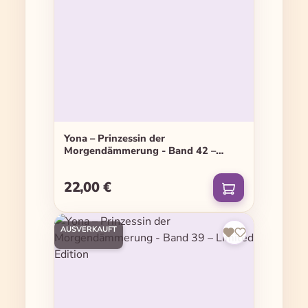
Yona – Prinzessin der
Morgendämmerung - Band 42 –
Limited Edition
22,00 €
Regulärer Preis:
AUSVERKAUFT