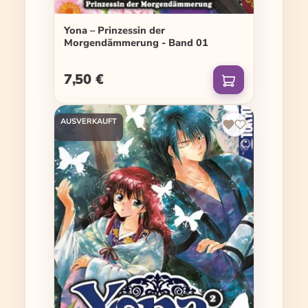
Yona – Prinzessin der
Morgendämmerung - Band 01
7,50 €
Regulärer Preis:
AUSVERKAUFT