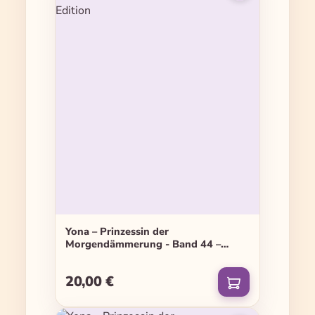
Yona – Prinzessin der
Morgendämmerung - Band 44 –
Limited Edition
20,00 €
Regulärer Preis: