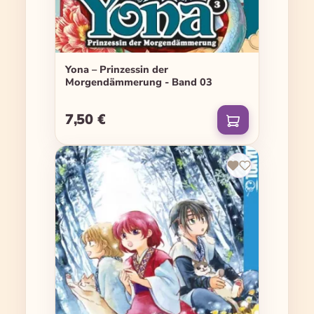
Yona – Prinzessin der
Morgendämmerung - Band 03
7,50 €
Regulärer Preis: