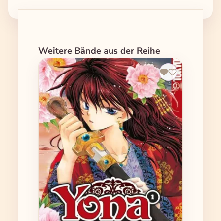
Produktgalerie überspringen
Weitere Bände aus der Reihe