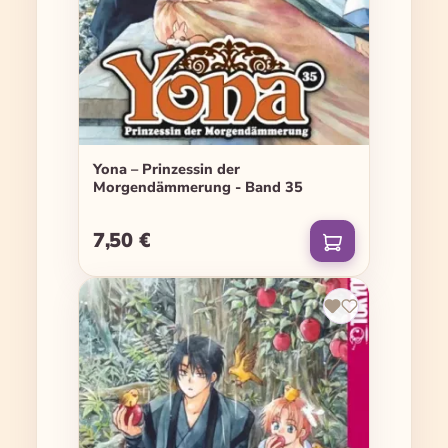
Yona – Prinzessin der
Morgendämmerung - Band 35
7,50 €
Regulärer Preis: