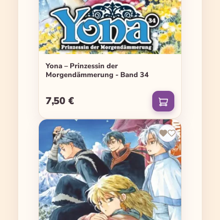
Yona – Prinzessin der
Morgendämmerung - Band 34
7,50 €
Regulärer Preis: