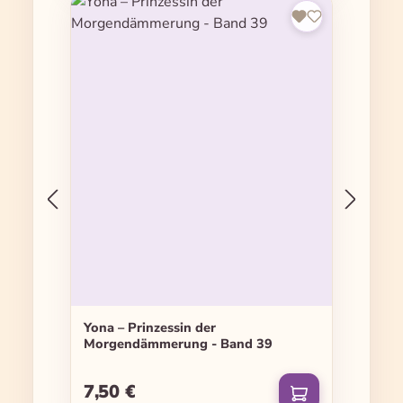
Yona – Prinzessin der
Morgendämmerung - Band 39
7,50 €
Regulärer Preis: