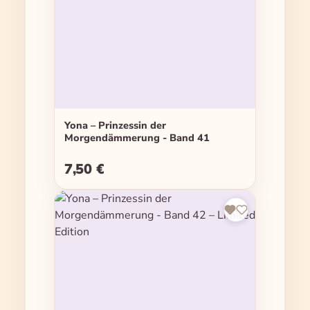
Yona – Prinzessin der
Morgendämmerung - Band 41
7,50 €
Regulärer Preis: