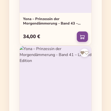
Yona – Prinzessin der
Morgendämmerung - Band 43 –
Limited Edition
34,00 €
Regulärer Preis: