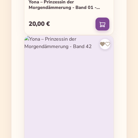
Yona – Prinzessin der
Morgendämmerung - Band 01 -
Jubiläumsedition
20,00 €
Regulärer Preis: