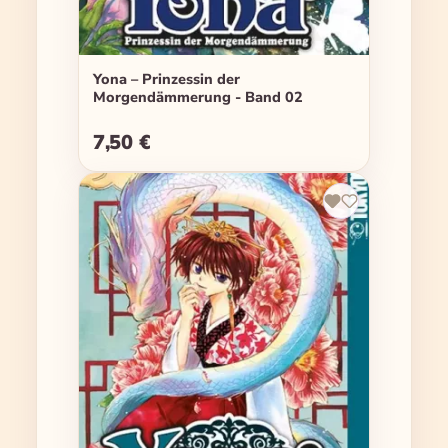
Yona – Prinzessin der
Morgendämmerung - Band 02
7,50 €
Regulärer Preis: