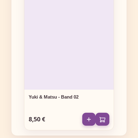
Yuki & Matsu - Band 02
8,50 €
Regulärer Preis: