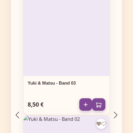
Yuki & Matsu - Band 03
8,50 €
Regulärer Preis: