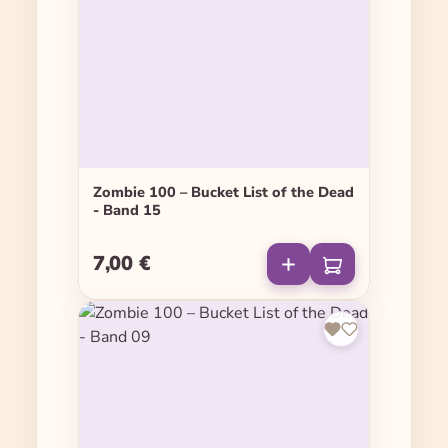
Zombie 100 – Bucket List of the Dead
- Band 15
7,00 €
Regulärer Preis: