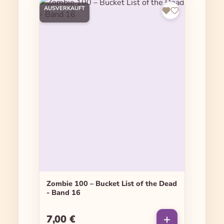
AUSVERKAUFT
Zombie 100 – Bucket List of the Dead
- Band 16
7,00 €
Regulärer Preis: