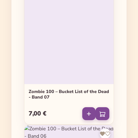
Zombie 100 – Bucket List of the Dead
- Band 07
7,00 €
Regulärer Preis: