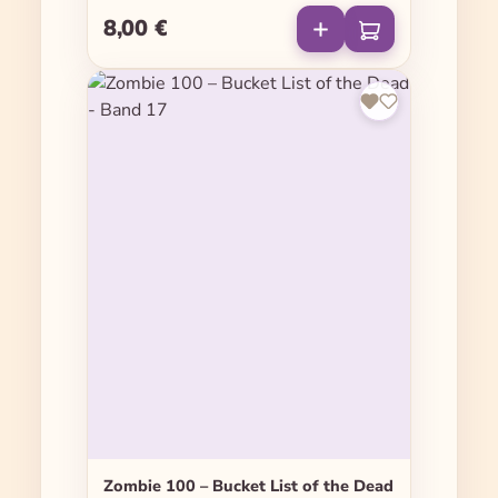
8,00 €
Regulärer Preis:
Zombie 100 – Bucket List of the Dead