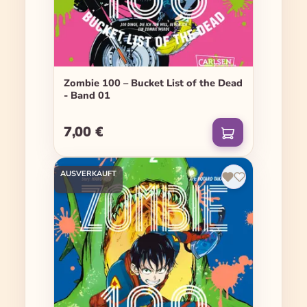
Zombie 100 – Bucket List of the Dead
- Band 01
7,00 €
Regulärer Preis:
AUSVERKAUFT