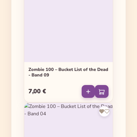
Zombie 100 – Bucket List of the Dead
- Band 09
7,00 €
Regulärer Preis: