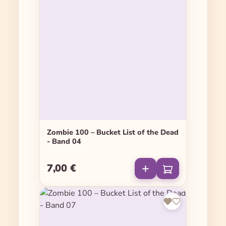
Zombie 100 – Bucket List of the Dead
- Band 04
7,00 €
Regulärer Preis: