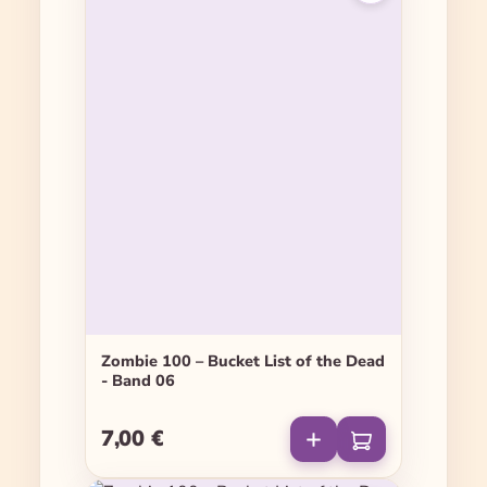
Zombie 100 – Bucket List of the Dead
- Band 06
7,00 €
Regulärer Preis: