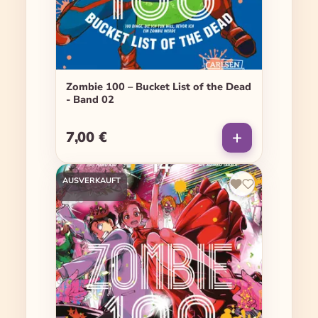
Zombie 100 – Bucket List of the Dead
- Band 02
7,00 €
Regulärer Preis:
AUSVERKAUFT