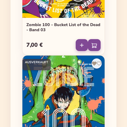
Zombie 100 – Bucket List of the Dead
- Band 03
7,00 €
Regulärer Preis:
AUSVERKAUFT