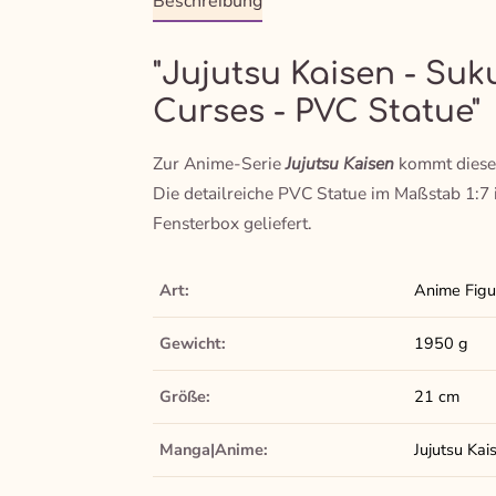
Beschreibung
"Jujutsu Kaisen - Su
Curses - PVC Statue"
Zur Anime-Serie
Jujutsu Kaisen
kommt diese 
Die detailreiche PVC Statue im Maßstab 1:7 
Fensterbox geliefert.
Art:
Anime Figu
Gewicht:
1950 g
Größe:
21 cm
Manga|Anime:
Jujutsu Kai