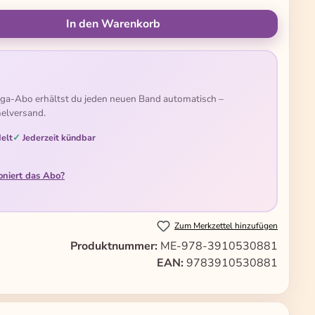
ünschten Wert ein oder benutze die Schal
In den Warenkorb
ga-Abo erhältst du jeden neuen Band automatisch –
elversand.
elt
Jederzeit kündbar
oniert das Abo?
Zum Merkzettel hinzufügen
Produktnummer:
ME-978-3910530881
EAN:
9783910530881