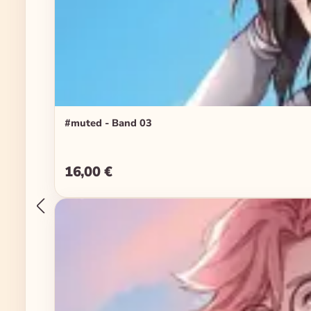
#muted - Band 03
16,00 €
Regulärer Preis: