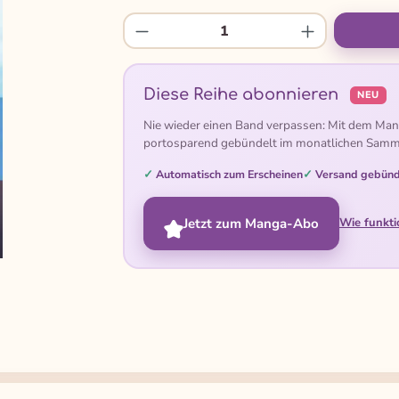
Produkt Anzahl: Gib den gew
Diese Reihe abonnieren
NEU
Nie wieder einen Band verpassen: Mit dem Man
portosparend gebündelt im monatlichen Samm
Automatisch zum Erscheinen
Versand gebünd
Jetzt zum Manga-Abo
Wie funkti