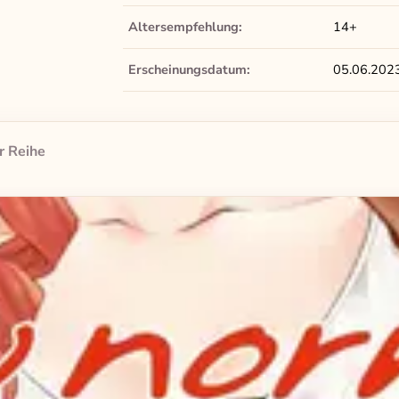
Altersempfehlung:
14+
Erscheinungsdatum:
05.06.202
r Reihe