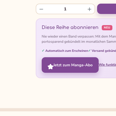
Produkt Anzahl: Gib den gew
Diese Reihe abonnieren
NEU
Nie wieder einen Band verpassen: Mit dem Man
portosparend gebündelt im monatlichen Samm
Automatisch zum Erscheinen
Versand gebünd
Jetzt zum Manga-Abo
Wie funkti