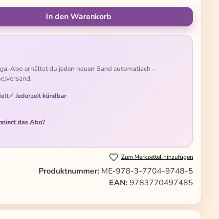
ünschten Wert ein oder benutze die Schal
In den Warenkorb
ga-Abo erhältst du jeden neuen Band automatisch –
elversand.
elt
Jederzeit kündbar
oniert das Abo?
Zum Merkzettel hinzufügen
Produktnummer:
ME-978-3-7704-9748-5
EAN:
9783770497485