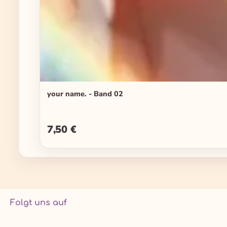
your name. - Band 02
7,50 €
Regulärer Preis:
Folgt uns auf