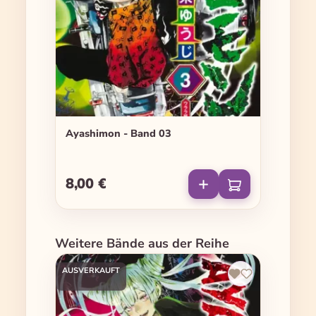
Ayashimon - Band 03
8,00 €
Regulärer Preis:
Produktgalerie überspringen
Weitere Bände aus der Reihe
AUSVERKAUFT