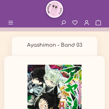
alt springen
Ayashimon - Band 03
Bildergalerie überspringen