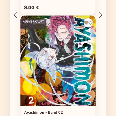
8,00 €
Regulärer Preis:
AUSVERKAUFT
Ayashimon - Band 02