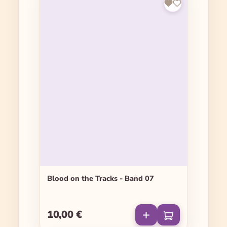
Blood on the Tracks - Band 07
10,00 €
Regulärer Preis: