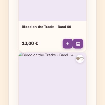
Blood on the Tracks - Band 09
12,00 €
Regulärer Preis: