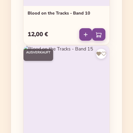
Blood on the Tracks - Band 10
12,00 €
Regulärer Preis:
AUSVERKAUFT