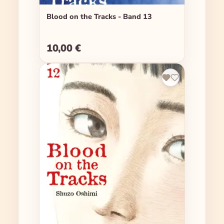
Blood on the Tracks - Band 13
10,00 €
Regulärer Preis: