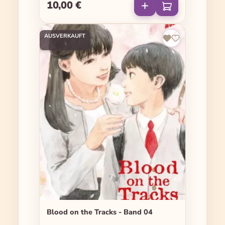
10,00 €
Regulärer Preis:
AUSVERKAUFT
Blood on the Tracks - Band 04