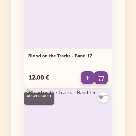
Blood on the Tracks - Band 17
12,00 €
Regulärer Preis:
AUSVERKAUFT