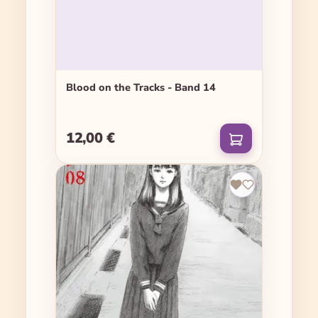
Blood on the Tracks - Band 14
12,00 €
Regulärer Preis: