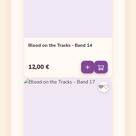
Blood on the Tracks - Band 14
12,00 €
Regulärer Preis: