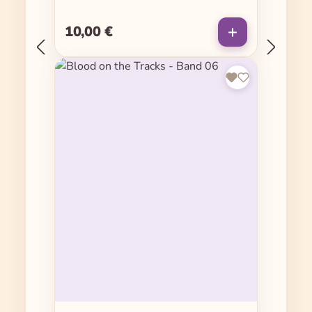
10,00 €
Regulärer Preis: