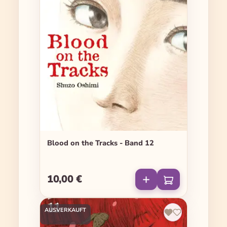
Blood on the Tracks - Band 12
10,00 €
Regulärer Preis:
AUSVERKAUFT