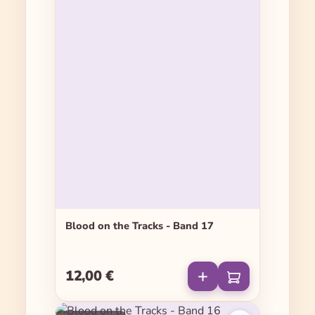
Blood on the Tracks - Band 17
12,00 €
Regulärer Preis: