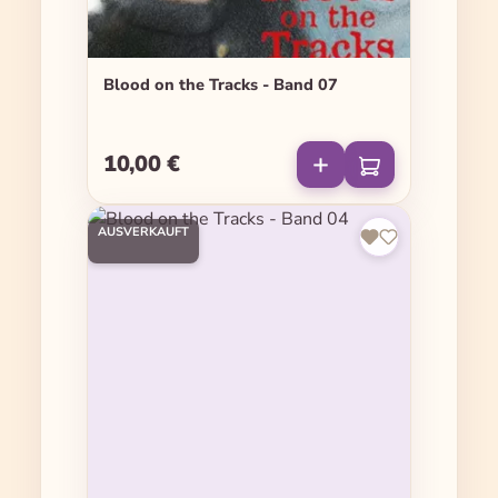
Blood on the Tracks - Band 07
10,00 €
Regulärer Preis:
AUSVERKAUFT