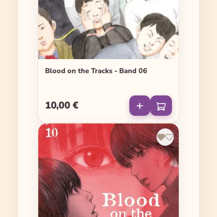
Blood on the Tracks - Band 06
10,00 €
Regulärer Preis: