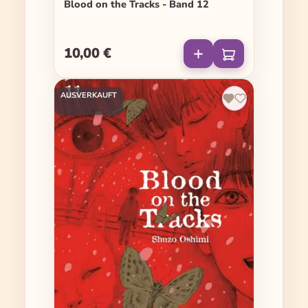
Blood on the Tracks - Band 12
10,00 €
Regulärer Preis:
AUSVERKAUFT