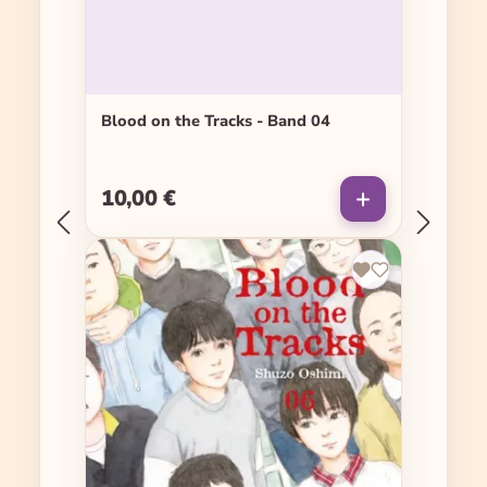
Blood on the Tracks - Band 04
10,00 €
Regulärer Preis: