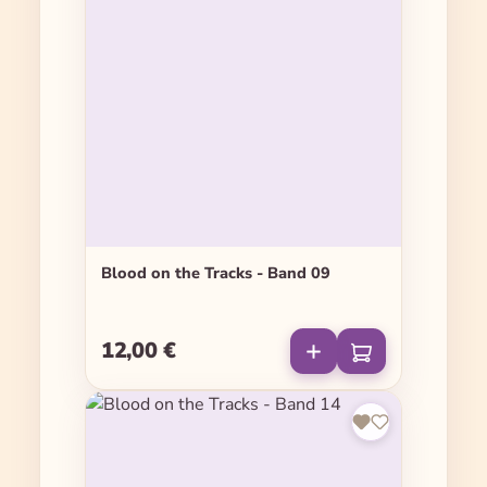
Blood on the Tracks - Band 09
12,00 €
Regulärer Preis: