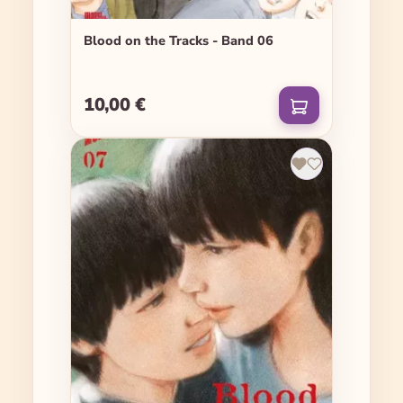
Blood on the Tracks - Band 06
10,00 €
Regulärer Preis: