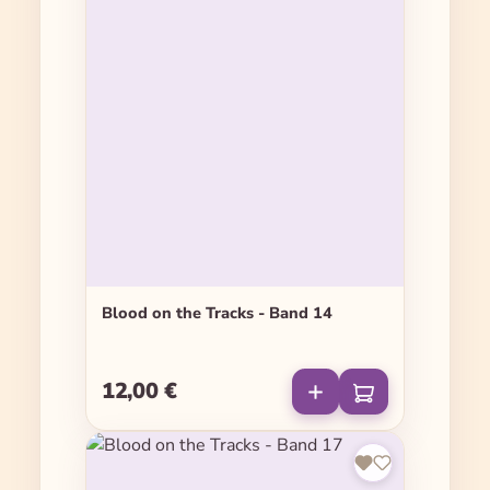
Blood on the Tracks - Band 14
12,00 €
Regulärer Preis: