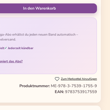
ünschten Wert ein oder benutze die Schal
In den Warenkorb
ga-Abo erhältst du jeden neuen Band automatisch –
elversand.
elt
Jederzeit kündbar
oniert das Abo?
Zum Merkzettel hinzufügen
Produktnummer:
ME-978-3-7539-1755-9
EAN:
9783753917559