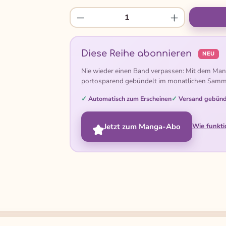
Produkt Anzahl: Gib den gew
Diese Reihe abonnieren
NEU
Nie wieder einen Band verpassen: Mit dem Man
portosparend gebündelt im monatlichen Samm
Automatisch zum Erscheinen
Versand gebünd
Jetzt zum Manga-Abo
Wie funkti