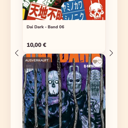
Dai Dark - Band 06
10,00 €
Regulärer Preis:
AUSVERKAUFT