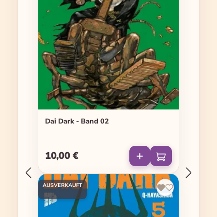
Dai Dark - Band 02
10,00 €
Regulärer Preis:
AUSVERKAUFT