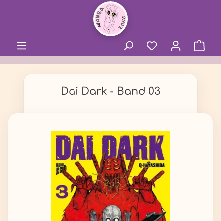
alt springen
Dai Dark - Band 03
Bildergalerie überspringen