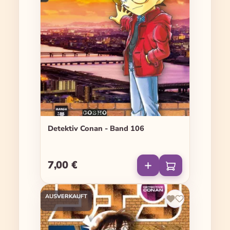
Detektiv Conan - Band 106
7,00 €
Regulärer Preis:
AUSVERKAUFT