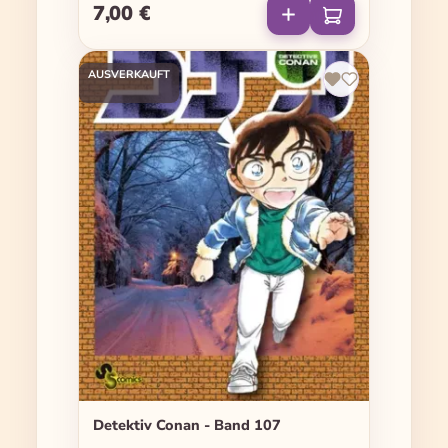
7,00 €
Regulärer Preis:
AUSVERKAUFT
Detektiv Conan - Band 107