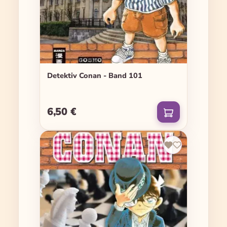
Detektiv Conan - Band 101
6,50 €
Regulärer Preis: