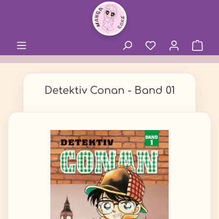
alt springen
Detektiv Conan - Band 01
Bildergalerie überspringen