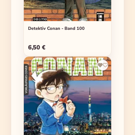
Detektiv Conan - Band 100
6,50 €
Regulärer Preis: