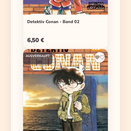
Detektiv Conan - Band 02
6,50 €
Regulärer Preis:
AUSVERKAUFT