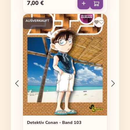
7,00 €
Regulärer Preis:
AUSVERKAUFT
Detektiv Conan - Band 103