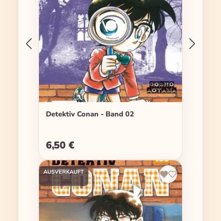
Detektiv Conan - Band 02
6,50 €
Regulärer Preis:
AUSVERKAUFT