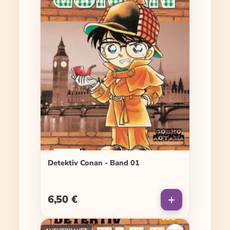
Detektiv Conan - Band 01
6,50 €
Regulärer Preis: