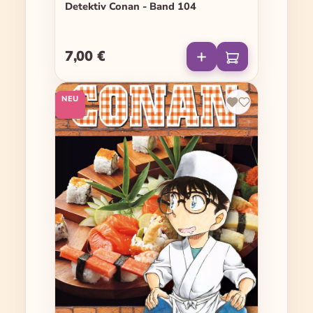
Detektiv Conan - Band 104
7,00 €
Regulärer Preis:
NEU