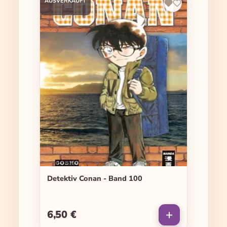
AUSVERKAUFT
Detektiv Conan - Band 100
6,50 €
Regulärer Preis: