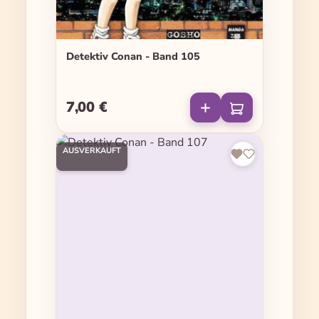
Detektiv Conan - Band 105
7,00 €
Regulärer Preis:
AUSVERKAUFT