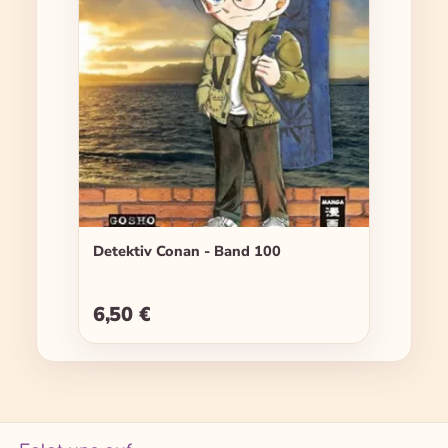
Detektiv Conan - Band 100
6,50 €
Regulärer Preis: