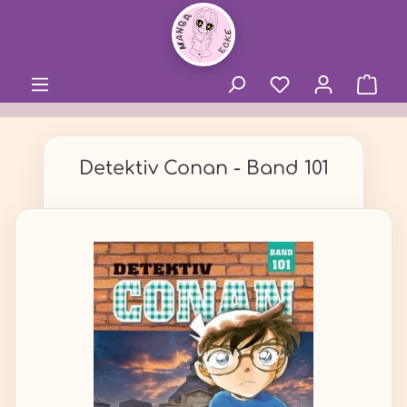
alt springen
Detektiv Conan - Band 101
Bildergalerie überspringen