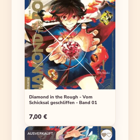
Diamond in the Rough - Vom
Schicksal geschliffen - Band 01
7,00 €
Regulärer Preis:
AUSVERKAUFT