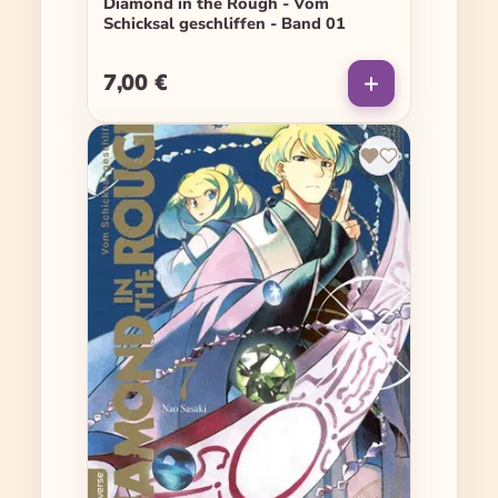
Diamond in the Rough - Vom
Schicksal geschliffen - Band 01
7,00 €
Regulärer Preis: