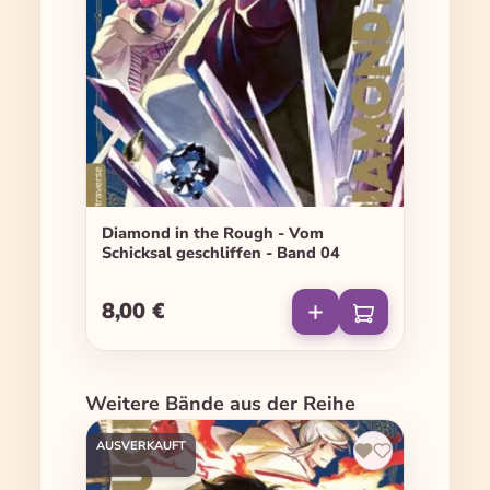
Diamond in the Rough - Vom
Schicksal geschliffen - Band 04
8,00 €
Regulärer Preis:
Produktgalerie überspringen
Weitere Bände aus der Reihe
AUSVERKAUFT