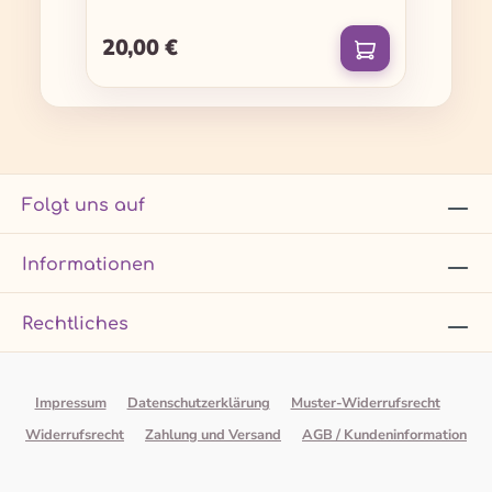
Double Pack - Band 01 & 02
20,00 €
Regulärer Preis:
Folgt uns auf
Informationen
Rechtliches
Impressum
Datenschutzerklärung
Muster-Widerrufsrecht
Widerrufsrecht
Zahlung und Versand
AGB / Kundeninformation