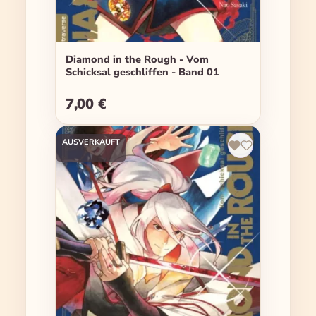
Diamond in the Rough - Vom
Schicksal geschliffen - Band 01
7,00 €
Regulärer Preis:
AUSVERKAUFT